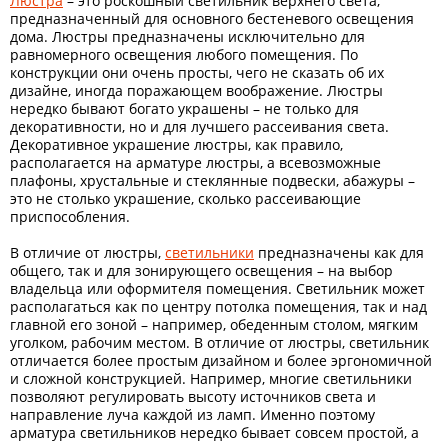
Люстра
– это роскошный светильник верхнего света,
предназначенный для основного бестеневого освещения
дома. Люстры предназначены исключительно для
равномерного освещения любого помещения. По
конструкции они очень просты, чего не сказать об их
дизайне, иногда поражающем воображение. Люстры
нередко бывают богато украшены – не только для
декоративности, но и для лучшего рассеивания света.
Декоративное украшение люстры, как правило,
располагается на арматуре люстры, а всевозможные
плафоны, хрустальные и стеклянные подвески, абажуры –
это не столько украшение, сколько рассеивающие
приспособления.
В отличие от люстры,
светильники
предназначены как для
общего, так и для зонирующего освещения – на выбор
владельца или оформителя помещения. Светильник может
располагаться как по центру потолка помещения, так и над
главной его зоной – например, обеденным столом, мягким
уголком, рабочим местом. В отличие от люстры, светильник
отличается более простым дизайном и более эргономичной
и сложной конструкцией. Например, многие светильники
позволяют регулировать высоту источников света и
направление луча каждой из ламп. Именно поэтому
арматура светильников нередко бывает совсем простой, а