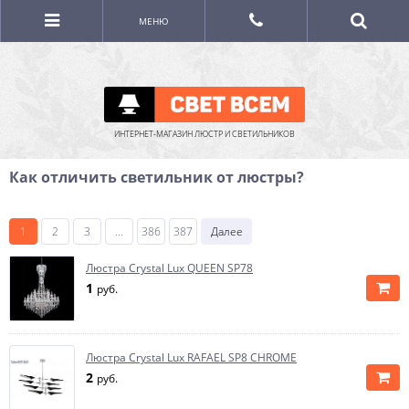
МЕНЮ
ИНТЕРНЕТ-МАГАЗИН ЛЮСТР И СВЕТИЛЬНИКОВ
Как отличить светильник от люстры?
1
2
3
...
386
387
Далее
Люстра Crystal Lux QUEEN SP78
1
руб.
Люстра Crystal Lux RAFAEL SP8 CHROME
2
руб.