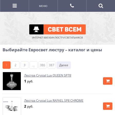
МЕНЮ
ИНТЕРНЕТ-МАГАЗИН ЛЮСТР И СВЕТИЛЬНИКОВ
Выбирайте Евросвет люстру – каталог и цены
1
2
3
...
386
387
Далее
Люстра Crystal Lux QUEEN SP78
1
руб.
Люстра Crystal Lux RAFAEL SP8 CHROME
2
руб.