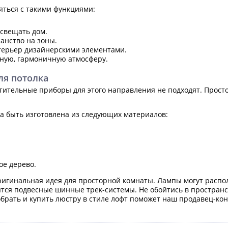
яться с такими функциями:
свещать дом.
анство на зоны.
терьер дизайнерскими элементами.
тную, гармоничную атмосферу.
ля потолка
тительные приборы для этого направления не подходят. Прос
а быть изготовлена из следующих материалов:
ое дерево.
оригинальная идея для просторной комнаты. Лампы могут распол
тся подвесные шинные трек-системы. Не обойтись в пространст
обрать и купить люстру в стиле лофт поможет наш продавец-кон