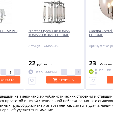
ETIS SP-PL3
Люстра Crystal Lux TOMAS
Люстра Crystal
TOMAS SP8 D650 CHROME
CHROME
Артикул: TOMAS SP8 D650 CHROME
22
23
руб.
за шт
руб.
за шт
В наличии
-
+
-
+
Нет в наличии
8
 КОРЗИНУ
В КОРЗИНУ
пришедший из американских урбанистических строений и ставши
тся простотой и некой специальной небрежностью. Это стилев
нных трущоб до элитных апартаментов, символа удачи, наличия
ере Loft уделяется внимание.