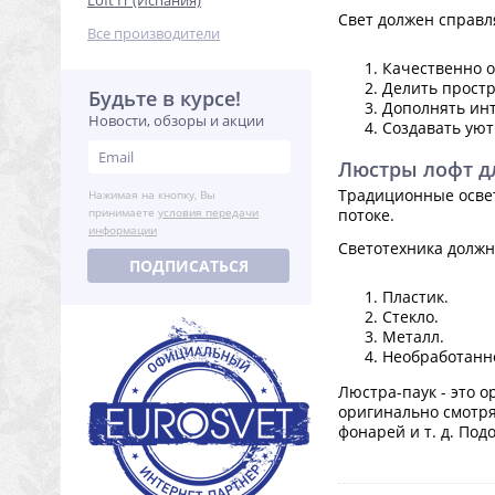
Loft IT (Испания)
Свет должен справл
Все производители
Качественно о
Делить простр
Будьте в курсе!
Дополнять ин
Новости, обзоры и акции
Создавать ую
Люстры лофт д
Традиционные осве
Нажимая на кнопку, Вы
принимаете
условия передачи
потоке.
информации
Светотехника должн
ПОДПИСАТЬСЯ
Пластик.
Стекло.
Металл.
Необработанн
Люстра-паук - это 
оригинально смотря
фонарей и т. д. Под