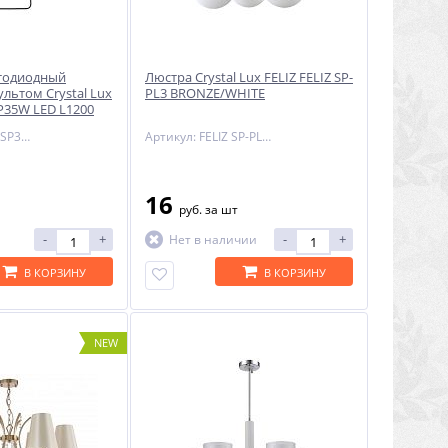
етодиодный
Люстра Crystal Lux FELIZ FELIZ SP-
ультом Crystal Lux
PL3 BRONZE/WHITE
P35W LED L1200
Артикул: SUAVE SP35W LED L1200 BLACK
Артикул: FELIZ SP-PL3 BRONZE/WHITE
16
руб.
за шт
-
+
-
+
Нет в наличии
В КОРЗИНУ
В КОРЗИНУ
NEW