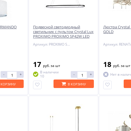
x ARMANDO
Подвесной светодиодный
Люстра Crystal
светильник с пультом Crystal Lux
GOLD
PROXIMO PROXIMO SP42W LED
L1100 BLACK
Артикул: PROXIMO SP42W LED L1100 BLACK
17
18
руб.
за шт
руб.
за шт
В наличии
-
+
-
+
Нет в нали
10
 КОРЗИНУ
В КОРЗИНУ