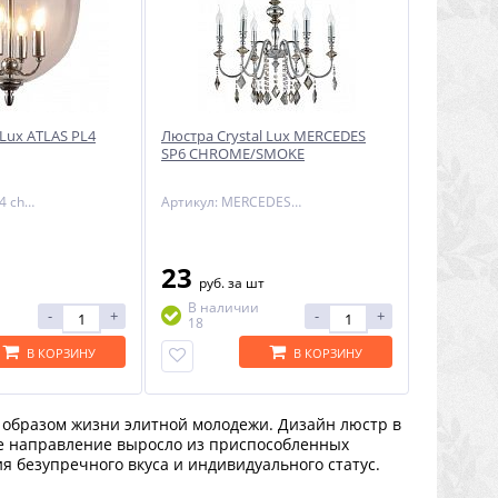
 Lux ATLAS PL4
Люстра Crystal Lux MERCEDES
SP6 CHROME/SMOKE
Артикул: atlas pl4 chrome
Артикул: MERCEDES SP6 CHROME/SMOKE
23
руб.
за шт
В наличии
-
+
-
+
18
В КОРЗИНУ
В КОРЗИНУ
й образом жизни элитной молодежи. Дизайн люстр в
ое направление выросло из приспособленных
 безупречного вкуса и индивидуального статус.