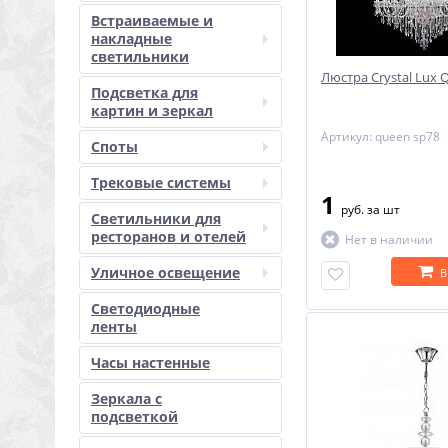
Встраиваемые и
накладные
светильники
Люстра Crystal Lux
Подсветка для
картин и зеркал
Артикул: queen sp78
Споты
Трековые системы
1
руб.
за шт
Светильники для
ресторанов и отелей
Нет в наличии
Уличное освещение
В
Светодиодные
ленты
Часы настенные
Зеркала с
подсветкой