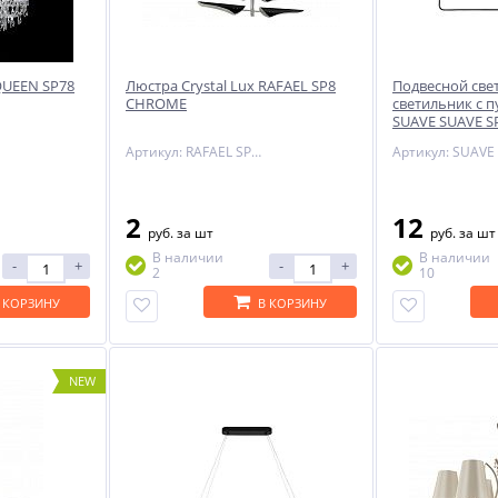
 QUEEN SP78
Люстра Crystal Lux RAFAEL SP8
Подвесной св
CHROME
светильник с п
SUAVE SUAVE S
BLACK
Артикул: RAFAEL SP8 CHROME
2
12
руб.
за шт
руб.
за шт
В наличии
В наличии
-
+
-
+
2
10
 КОРЗИНУ
В КОРЗИНУ
NEW