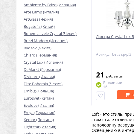
Ambiente by Brizzi (Испания)
Arte Lamp (Италия)
ArtGlass (Чехия)
Bogate`s (Китай)
Bohemia Ivele Crystal (Чехия)
Люстра Crystal Lux B
Brizzi Modern (Испания)
Bydzov (Чехия)
Артикул: betis sp-pl3
Chiaro (Германия)
Crystal Lux (Испания)
DeMarkt (Германия)
21
руб.
за шт
Divinare (Италия)
В наличии
Elite Bohemia (Чехия)
16
Emibig (Польша)
В
Eurosvet (Китай)
Evoluce (Италия)
Freya (Германия)
Loft - это стиль, 
этом стиле отличае
Kemar (Польша)
наполовину разруше
Lightstar (Италия)
Освещению в интерь