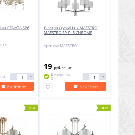
 Lux RENATA SP6
Люстра Crystal Lux MAESTRO
MAESTRO SP-PL5 CHROME
Артикул: RENATA SP6 GOLD
Артикул: MAESTRO SP-PL5 CHROME
19
руб.
за шт
В наличии
-
+
-
+
чии
3
В КОРЗИНУ
В КОРЗИНУ
NEW
NEW