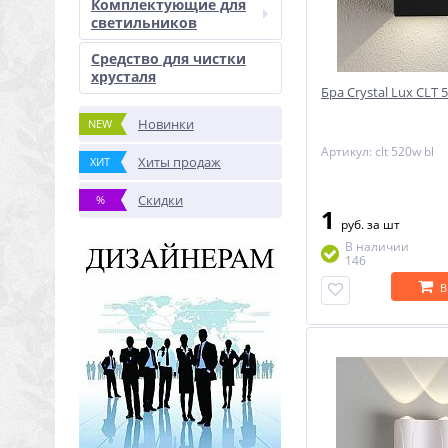
Комплектующие для
светильников
Средство для чистки
хрусталя
Бра Crystal Lux CLT 
Новинки
NEW
Артикул: clt 520w bl
Хиты продаж
ХИТ
Скидки
%
1
руб.
за шт
В наличии
146
В