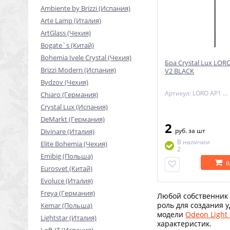
Ambiente by Brizzi (Испания)
Arte Lamp (Италия)
ArtGlass (Чехия)
Bogate`s (Китай)
Bohemia Ivele Crystal (Чехия)
Бра Crystal Lux LO
Brizzi Modern (Испания)
V2 BLACK
Bydzov (Чехия)
Артикул: LORO AP1 V2 BLACK
Chiaro (Германия)
Crystal Lux (Испания)
DeMarkt (Германия)
2
руб.
за шт
Divinare (Италия)
В наличии
Elite Bohemia (Чехия)
2
Emibig (Польша)
В
Eurosvet (Китай)
Evoluce (Италия)
Freya (Германия)
Любой собственник 
роль для создания 
Kemar (Польша)
модели
Odeon Light
Lightstar (Италия)
характеристик.