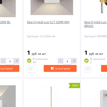
520W BL
Бра Crystal Lux CLT 520W WH
Бра Crystal L
BRASS
Артикул: clt 520w wh
1
1
руб.
за шт
руб.
за шт
В наличии
В наличии
-
+
-
+
44
2
 КОРЗИНУ
В КОРЗИНУ
NEW