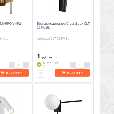
ux MARRON AP2
Бра светодиодное Crystal Lux CLT
213W BL
Артикул: MARRON AP2 BRASS
Артикул: CLT 213W BL
1
руб.
за шт
В наличии
-
+
-
+
2
В КОРЗИНУ
В КОРЗИНУ