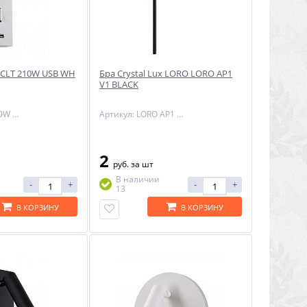
x CLT 210W USB WH
Бра Crystal Lux LORO LORO AP1
V1 BLACK
Артикул: CLT 210W USB WH
Артикул: LORO AP1 V1 BLACK
2
руб.
за шт
В наличии
-
+
-
+
13
В КОРЗИНУ
В КОРЗИНУ