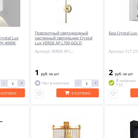
NEW
-51%
Поворотный светодиодный
Бра Crystal Lu
ystal Lux
настенный светильник Crystal
WH 4000K
Lux VERDE AP L700 GOLD
Артикул: VERDE AP L700 GOLD
1
2
руб.
за шт
руб.
за шт
6
В наличии
-
+
-
+
Нет в наличии
119
 КОРЗИНУ
В КОРЗИНУ