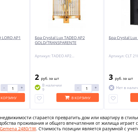
RO LORO AP1
Бра Crystal Lux TADEO AP2
Бра Crystal Lu
GOLD/TRANSPARENTE
Артикул: TADEO AP2 GOLD/TRANSPARENTE
2
3
руб.
за шт
руб.
за шт
В наличии
-
+
-
+
Нет в нали
9
 КОРЗИНУ
В КОРЗИНУ
недвижимости старается превратить дом или квартиру в стильн
удобства проживания и общего впечатления от жилища играет с
 Gemena 2480/1W
. Стоимость позиции является разумной с уче