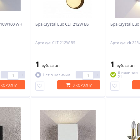
 010W100 WH
Бра Crystal Lux CLT 212W BS
Бра Crystal Lu
Артикул: CLT 212W BS
Артикул: clt 22
1
1
руб.
за шт
руб.
за шт
В наличии
-
+
-
+
Нет в наличии
21
 КОРЗИНУ
В КОРЗИНУ