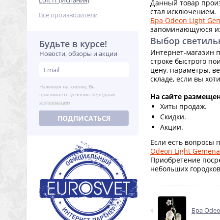
Loft IT (Испания)
Данный товар произ
стал исключением.
Все производители
Бра Odeon Light Ge
запоминающуюся и
Выбор светиль
Будьте в курсе!
Интернет-магазин п
Новости, обзоры и акции
строке быстрого по
цену, параметры, в
складе, если вы хот
Нажимая на кнопку, Вы
принимаете
условия передачи
На сайте размещен
информации
Хиты продаж.
Скидки.
ПОДПИСАТЬСЯ
Акции.
Если есть вопросы п
Odeon Light Gemena
Приобретение посре
небольших городков,
Бра Odeo