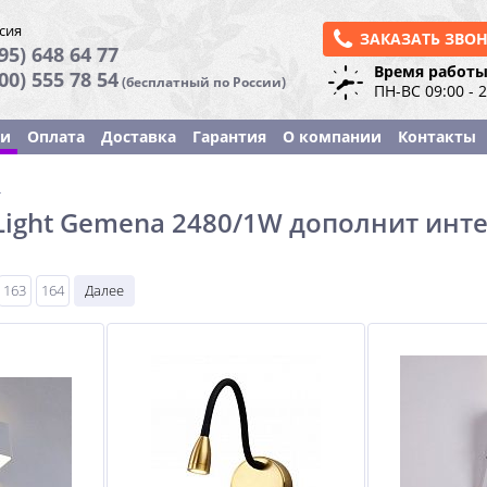
сия
ЗАКАЗАТЬ ЗВО
95) 648 64 77
Время работы
800) 555 78 54
(бесплатный по России)
ПН-ВС 09:00 - 
ки
Оплата
Доставка
Гарантия
О компании
Контакты
ы
Light Gemena 2480/1W дополнит инт
163
164
Далее