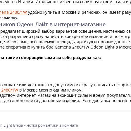
веден в Италии. Итальянцы известны своим чувством стиля и 
mena 2480/1W
удобно купить в Москве и регионах, он имеет разу
зюминку.
ников Одеон Лайт в интернет-магазине
редлагает широкий выбор вариантов освещения, настенных св
иска разрешено сразу написать конкретное название и посмот
ес, число ламп, освещаемую площадь, артикул и прочие данные
ите оперативно купить бра Gemena 2480/1W Odeon Light в Москв
ы такие говорящие сами за себя разделы как:
о оплате или доставке, то допустимо их сразу написать в форм
 2480/1W
в Москве можно одним кликом.
дством интернет-магазина экономит силы и время покупателя, 
 где сложно найти достойные изделия. Есть доставка по всей т
n Light Brixia – нотка романтики в комнате