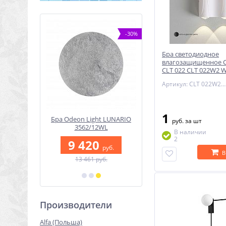
NEW
-30%
-59%
Бра светодиодное
влагозащищенное Cr
CLT 022 CLT 022W2 
Артикул: CLT 022W2 WH 4000K
1
одиодный
Бра Odeon Light LUNARIO
Спот светодиодный
руб.
за шт
 для
3562/12WL
Novotech SLIM 37086
В наличии
ного
2
9 420
600
Novotech
руб.
руб.
28
В
13 461 руб.
1 220 руб.
0
руб.
б.
Производители
Alfa (Польша)