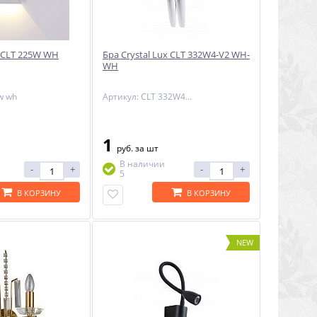
x CLT 225W WH
Бра Crystal Lux CLT 332W4-V2 WH-
WH
5w wh
Артикул: CLT 332W4-V2 WH-WH
1
руб.
за шт
В наличии
-
+
-
+
5
В КОРЗИНУ
В КОРЗИНУ
NEW