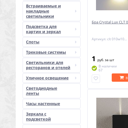
Встраиваемые и
накладные
светильники
Бра Crystal Lux CLT
Подсветка для
картин и зеркал
Артикул: clt 010w100 wh
Споты
Трековые системы
1
руб.
за шт
Светильники для
В наличии
ресторанов и отелей
67
Уличное освещение
В
Светодиодные
ленты
Часы настенные
Зеркала с
подсветкой