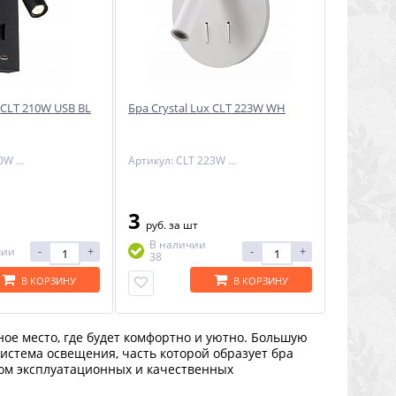
x CLT 210W USB BL
Бра Crystal Lux CLT 223W WH
Артикул: CLT 210W USB BL
Артикул: CLT 223W WH
3
руб.
за шт
В наличии
-
+
-
+
чии
38
В КОРЗИНУ
В КОРЗИНУ
ое место, где будет комфортно и уютно. Большую
истема освещения, часть которой образует бра
том эксплуатационных и качественных