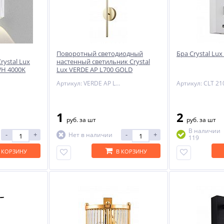
-29%
Поворотный светодиодный
Бра Crystal Lu
ystal Lux
настенный светильник Crystal
WH 4000K
Lux VERDE AP L700 GOLD
Артикул: VERDE AP L700 GOLD
1
2
ый
руб.
за шт
руб.
за шт
NNY
В наличии
-
+
-
+
Нет в наличии
119
 КОРЗИНУ
В КОРЗИНУ