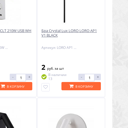
x CLT 210W USB WH
Бра Crystal Lux LORO LORO AP1
V1 BLACK
Артикул: CLT 210W USB WH
Артикул: LORO AP1 V1 BLACK
2
руб.
за шт
В наличии
-
+
-
+
13
В КОРЗИНУ
В КОРЗИНУ