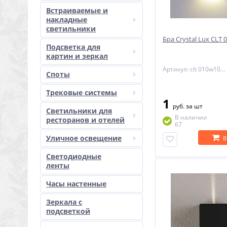
Встраиваемые и
накладные
светильники
Бра Crystal Lux CLT
Подсветка для
картин и зеркал
Артикул: clt 010w100 wh
Споты
Трековые системы
1
руб.
за шт
Светильники для
В наличии
ресторанов и отелей
67
Уличное освещение
В
Светодиодные
ленты
Часы настенные
Зеркала с
подсветкой