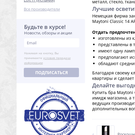
Loft IT (Испания)
металл, стекло, тк
Лучшие освети
Все производители
Немецкая фирма зан
Maytoni Classic 14 
Будьте в курсе!
Отдать предпочте
Новости, обзоры и акции
изготовлены из к
представлены в т
имеют одну ламп
Нажимая на кнопку, Вы
предполагают ис
принимаете
условия передачи
информации
обладают средним
ПОДПИСАТЬСЯ
Благодаря своему к
квартиры и сделает
Делайте выгод
Купить бра Maytoni 
имидж магазина, а 
ведущих производит
дополнительных воп
Роскошна