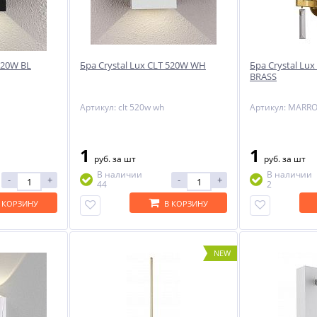
520W BL
Бра Crystal Lux CLT 520W WH
Бра Crystal L
BRASS
Артикул: clt 520w wh
1
1
руб.
за шт
руб.
за шт
В наличии
В наличии
-
+
-
+
44
2
 КОРЗИНУ
В КОРЗИНУ
NEW