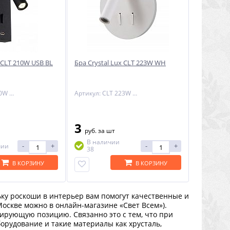
x CLT 210W USB BL
Бра Crystal Lux CLT 223W WH
Артикул: CLT 210W USB BL
Артикул: CLT 223W WH
3
руб.
за шт
В наличии
-
+
-
+
чии
38
В КОРЗИНУ
В КОРЗИНУ
ьку роскоши в интерьер вам помогут качественные и
 Москве можно в онлайн-магазине «Свет Всем»).
дирующую позицию. Связанно это с тем, что при
орудование и такие материалы как хрусталь,