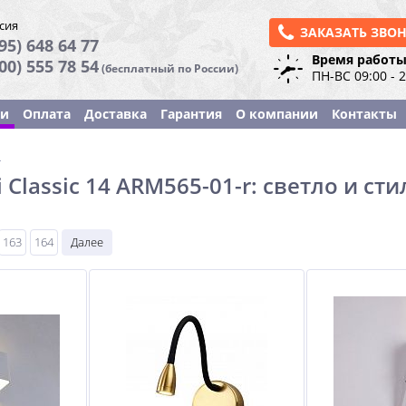
сия
ЗАКАЗАТЬ ЗВО
95) 648 64 77
Время работы
800) 555 78 54
(бесплатный по России)
ПН-ВС 09:00 - 
ки
Оплата
Доставка
Гарантия
О компании
Контакты
ы
 Classic 14 ARM565-01-r: светло и ст
163
164
Далее