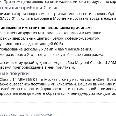
ани. При этом цены являются оптимальными, они придутся по к
тельные приборы Classic
имается производством люстр и настенных светильников. Одн
ARM565-01-r, купить которые в Москве не составит труда в наш
ние именно им стоит по нескольким причинам:
лассических дорогих материалов – керамики и металла;
рех универсальных цветах – белом, кофейном, золотом;
у с мощностью, достигающей 60 Вт;
пользование цокольных ламп и ламп накаливания;
и размерами 21x11 см, а весят чуть больше килограмма.
лассическому дизайну данная модель бра Maytoni Classic 14 AR
 время препровождение в ней приятным.
ные покупки
Classic 14 ARM565-01-r в Москве стоит у нас на сайте «Свет Вс
также обзавелись постоянными клиентами. Вашему вниманию п
елей мира с гарантией долговечности, ортимальной стоимость
росов, вы всегда можете обратиться к менеджеру за консульта
я бра Maytoni Venera H260-02-R