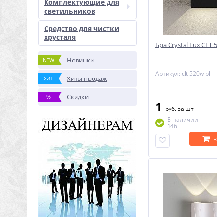
Комплектующие для
светильников
Средство для чистки
хрусталя
Бра Crystal Lux CLT 
Новинки
NEW
Артикул: clt 520w bl
Хиты продаж
ХИТ
Скидки
%
1
руб.
за шт
В наличии
146
В