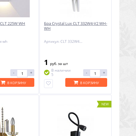
x CLT 225W WH
Бра Crystal Lux CLT 332W4-V2 WH-
WH
5w wh
Артикул: CLT 332W4-V2 WH-WH
1
руб.
за шт
В наличии
-
+
-
+
5
В КОРЗИНУ
В КОРЗИНУ
NEW