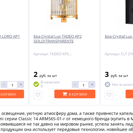
RO LORO AP1
Бра Crystal Lux TADEO AP2
Бра Crystal Lu
GOLD/TRANSPARENTE
Артикул: TADEO AP2 GOLD/TRANSPARENTE
2
3
руб.
за шт
руб.
за шт
В наличии
-
+
-
+
Нет в нали
9
 КОРЗИНУ
В КОРЗИНУ
 освещение, уютную атмосферу дома, а также привнести капел
i серии Classic 14 ARM565-01-r от немецкого бренда (купить в
появившаяся не так давно на мировом рынке, успела занять ли
 продукции она использует передовые технологии, новейшее об