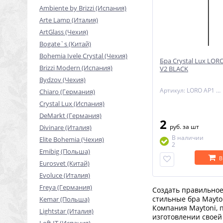
Ambiente by Brizzi (Испания)
Arte Lamp (Италия)
ArtGlass (Чехия)
Bogate`s (Китай)
Bohemia Ivele Crystal (Чехия)
Бра Crystal Lux LO
Brizzi Modern (Испания)
V2 BLACK
Bydzov (Чехия)
Артикул: LORO AP1 V2 BLACK
Chiaro (Германия)
Crystal Lux (Испания)
DeMarkt (Германия)
2
руб.
за шт
Divinare (Италия)
В наличии
Elite Bohemia (Чехия)
2
Emibig (Польша)
В
Eurosvet (Китай)
Evoluce (Италия)
Freya (Германия)
Создать правильное
стильные бра Mayton
Kemar (Польша)
Компания Maytoni, 
Lightstar (Италия)
изготовлении своей