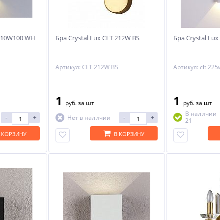
 010W100 WH
Бра Crystal Lux CLT 212W BS
Бра Crystal Lu
Артикул: CLT 212W BS
Артикул: clt 22
1
1
руб.
за шт
руб.
за шт
В наличии
-
+
-
+
Нет в наличии
21
 КОРЗИНУ
В КОРЗИНУ