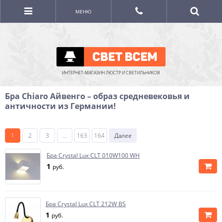
МЕНЮ
ИНТЕРНЕТ-МАГАЗИН ЛЮСТР И СВЕТИЛЬНИКОВ
Бра Chiaro Айвенго – образ средневековья и
античности из Германии!
1
2
3
...
163
164
Далее
Бра Crystal Lux CLT 010W100 WH
1
руб.
Бра Crystal Lux CLT 212W BS
1
руб.