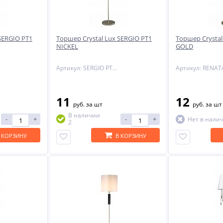
SERGIO PT1
Торшер Crystal Lux SERGIO PT1
Торшер Crystal
NICKEL
GOLD
Артикул: SERGIO PT1 NICKEL
11
12
руб.
за шт
руб.
за шт
В наличии
-
+
-
+
Нет в нали
2
 КОРЗИНУ
В КОРЗИНУ