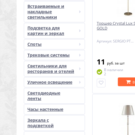
Встраиваемые и
накладные
светильники
Торшер Crystal Lux 
Подсветка для
GOLD
картин и зеркал
Артикул: SERGIO PT1 GOLD
Споты
Трековые системы
11
руб.
за шт
Светильники для
В наличии
ресторанов и отелей
2
Уличное освещение
В
Светодиодные
ленты
Часы настенные
Зеркала с
подсветкой