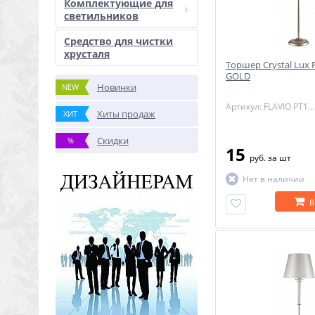
Комплектующие для
светильников
Средство для чистки
хрусталя
Торшер Crystal Lux 
GOLD
Новинки
NEW
Артикул: FLAVIO PT1 GOLD
Хиты продаж
ХИТ
Скидки
%
15
руб.
за шт
Нет в наличии
В