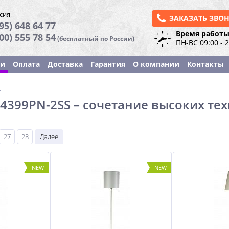
сия
ЗАКАЗАТЬ ЗВО
95) 648 64 77
Время работы
800) 555 78 54
(бесплатный по России)
ПН-ВС 09:00 - 
ки
Оплата
Доставка
Гарантия
О компании
Контакты
ы
A4399PN-2SS – сочетание высоких те
27
28
Далее
NEW
NEW