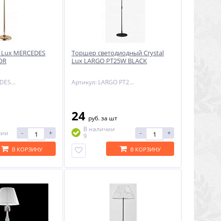
l Lux MERCEDES
Торшер светодиодный Crystal
OR
Lux LARGO PT25W BLACK
Артикул: MERCEDES PT1 GOLD/COLOR
Артикул: LARGO PT25W BLACK
24
руб.
за шт
В наличии
-
+
-
+
чии
9
В КОРЗИНУ
В КОРЗИНУ