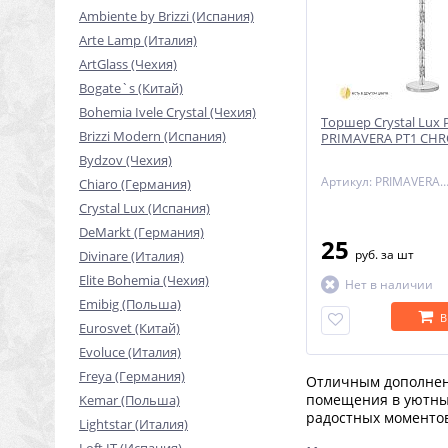
Ambiente by Brizzi (Испания)
Arte Lamp (Италия)
ArtGlass (Чехия)
Bogate`s (Китай)
Bohemia Ivele Crystal (Чехия)
Торшер Crystal Lux
Brizzi Modern (Испания)
PRIMAVERA PT1 CH
Bydzov (Чехия)
Артикул: PRIMAVERA PT1 CH
Chiaro (Германия)
Crystal Lux (Испания)
DeMarkt (Германия)
25
руб.
за шт
Divinare (Италия)
Elite Bohemia (Чехия)
Нет в наличии
Emibig (Польша)
В
Eurosvet (Китай)
Evoluce (Италия)
Freya (Германия)
Отличным дополнен
помещения в уютный
Kemar (Польша)
радостных моменто
Lightstar (Италия)