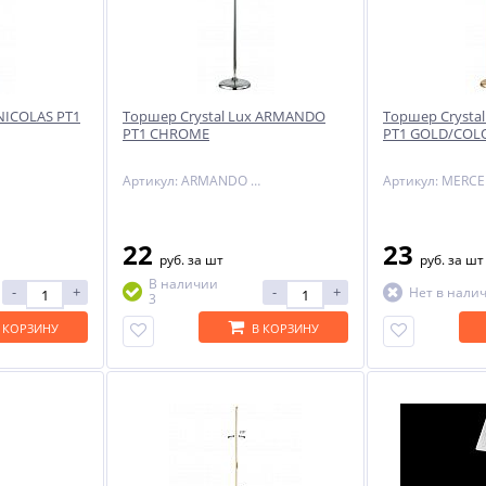
-29%
 NICOLAS PT1
Торшер Crystal Lux ARMANDO
Торшер Crysta
PT1 CHROME
PT1 GOLD/COL
Артикул: ARMANDO PT1 CHROME
22
23
ый
руб.
за шт
руб.
за шт
NNY
В наличии
-
+
-
+
Нет в нали
3
 КОРЗИНУ
В КОРЗИНУ