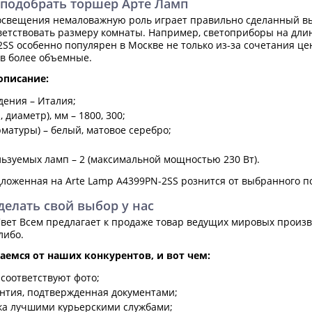
 подобрать торшер Арте Ламп
 освещения немаловажную роль играет правильно сделанный в
ветствовать размеру комнаты. Например, светоприборы на дли
2SS особенно популярен в Москве не только из-за сочетания це
в более объемные.
описание:
дения – Италия;
 диаметр), мм – 1800, 300;
рматуры) – белый, матовое серебро;
ьзуемых ламп – 2 (максимальной мощностью 230 Вт).
дложенная на Arte Lamp A4399PN-2SS рознится от выбранного п
делать свой выбор у нас
вет Всем предлагает к продаже товар ведущих мировых произво
либо.
емся от наших конкурентов, и вот чем:
соответствуют фото;
антия, подтвержденная документами;
ка лучшими курьерскими службами;