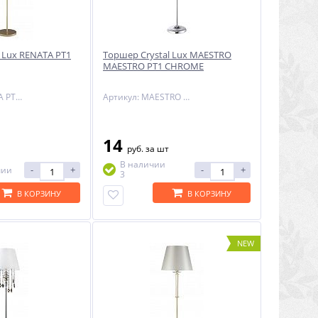
 Lux RENATA PT1
Торшер Crystal Lux MAESTRO
MAESTRO PT1 CHROME
Артикул: RENATA PT1 GOLD
Артикул: MAESTRO PT1 CHROME
14
руб.
за шт
В наличии
-
+
-
+
чии
3
В КОРЗИНУ
В КОРЗИНУ
NEW