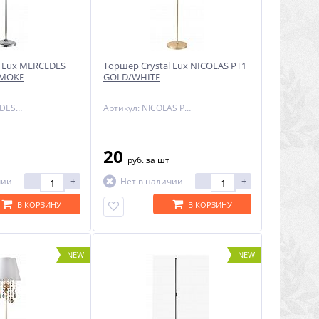
l Lux MERCEDES
Торшер Crystal Lux NICOLAS PT1
SMOKE
GOLD/WHITE
Артикул: MERCEDES PT1 CHROME/SMOKE
Артикул: NICOLAS PT1 GOLD/WHITE
20
руб.
за шт
-
+
-
+
чии
Нет в наличии
В КОРЗИНУ
В КОРЗИНУ
NEW
NEW