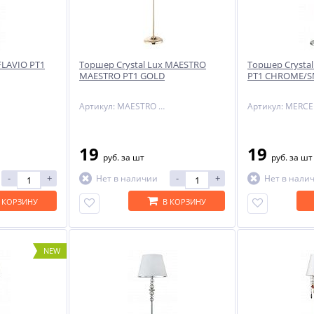
FLAVIO PT1
Торшер Crystal Lux MAESTRO
Торшер Crysta
MAESTRO PT1 GOLD
PT1 CHROME/
Артикул: MAESTRO PT1 GOLD
19
19
руб.
за шт
руб.
за шт
-
+
-
+
Нет в наличии
Нет в нали
 КОРЗИНУ
В КОРЗИНУ
NEW