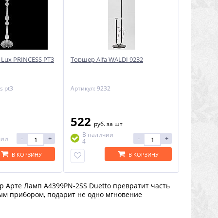
 Lux PRINCESS PT3
Торшер Alfa WALDI 9232
s pt3
Артикул: 9232
522
руб.
за шт
В наличии
-
+
-
+
чии
4
В КОРЗИНУ
В КОРЗИНУ
 Арте Ламп A4399PN-2SS Duetto превратит часть
ым прибором, подарит не одно мгновение