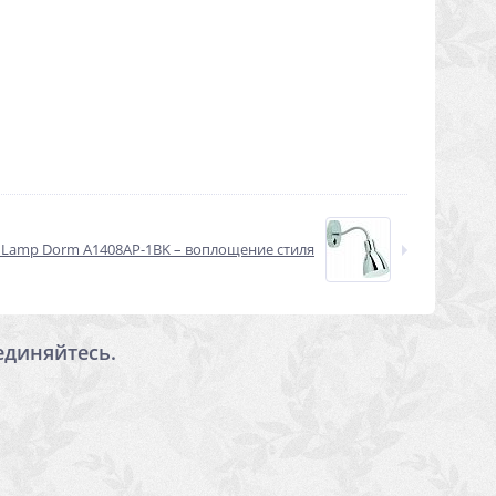
e Lamp Dorm A1408AP-1BK – воплощение стиля
единяйтесь.