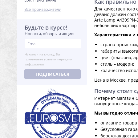
Loft IT (Испания)
Как правильно
Для качественного
Все производители
девайс должен соот
Arte Lamp A4399PN-
небольших квартир 
Будьте в курсе!
Новости, обзоры и акции
Характеристика и 
страна происхож
габариты (высота,
Нажимая на кнопку, Вы
цвет (плафона, а
принимаете
условия передачи
стиль – модерн;
информации
количество испол
ПОДПИСАТЬСЯ
Цена в Москве, пре
Почему стоит с
Интернет-магазин С
выпущенные когда-
Мы выгодно отлича
описание товара 
безусловная гар
бережная достав