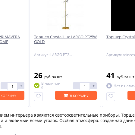
 PRIMAVERA
Торшер Crystal Lux LARGO PT25W
Торшер Crystal
ROME
GOLD
ROME
Артикул: LARGO PT25W GOLD
Артикул: princes
26
41
руб.
за шт
руб.
за шт
В наличии
-
+
-
+
Нет в нали
6
 КОРЗИНУ
В КОРЗИНУ
ием интерьера являются светоосветительные приборы. Торшер
 и любимый всеми уголок. Особая атмосфера, созданная данн
в.