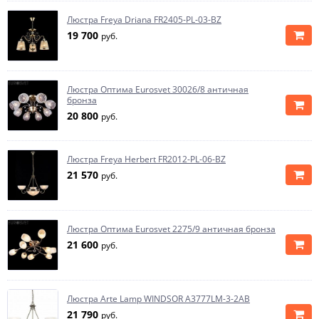
Люстра Freya Driana FR2405-PL-03-BZ
19 700
руб.
Люстра Оптима Eurosvet 30026/8 античная
бронза
20 800
руб.
Люстра Freya Herbert FR2012-PL-06-BZ
21 570
руб.
Люстра Оптима Eurosvet 2275/9 античная бронза
21 600
руб.
Люстра Arte Lamp WINDSOR A3777LM-3-2AB
21 790
руб.