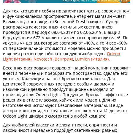
Для тех, кто ценит себя и предпочитает жить в современном
и функциональном пространстве, интернет-магазин «Свет
Всем» запускает акцию «Весенний Fresh скидок». Супер
распродажа качественных и стильных светильников
проводится в период с 08.04.2019 по 02.06.2019. В акции
берут участие 672 модели от известных производителей. По
«вкусным» ценам, которые составляют -40%, а то и все -60%
от первоначальной стоимости моделей, можно приобрести
изделия разного дизайна от следующих брендов:
Odeon
Light (Италия)
,
Novotech (Венгрия)
,
Lumion (Италия)
.
Весенняя распродажа товаров от нашей компании позволит
внести перемены и преобразить пространство, сделать его
уютным. Коллекции разных брендов отличаются. Для
ценителей современных трендов с особым шармом и
изюминкой идеально подойдут акционные модели от
производителя Odeon Light. Продукция бренда – эффектные
решения в стиле классика, хай-тек или модерн. Для их
изготовления используют безопасные материалы. В виде
декора можно увидеть хрусталь и эко-элементы. Изделия от
Odeon Light шикарно смотрятся в любой комнате.
Для любителей классики и элегантности, опрятности и
лаконичности идеально подойдут светильники разных