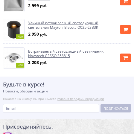
2 999
руб.
Уличный встраиваемый светодиодный
светильник Maytoni Biscotti O035-L3B3K
2 950
руб.
NEW
Встраиваемый светодиодный светильник
Novotech GESSO 358815
3 203
руб.
NEW
Будьте в курсе!
Новости, обзоры и акции
Нажимая на кнопку, Вы принимаете
условия передачи информации
ПОДПИСАТЬСЯ
Присоединяйтесь.