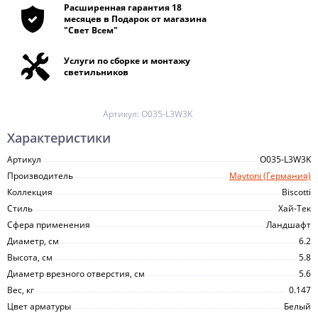
Расширенная гарантия 18
месяцев в Подарок от магазина
"Свет Всем"
Услуги по сборке и монтажу
светильников
Артикул:
O035-L3W3K
Характеристики
Артикул
O035-L3W3K
Производитель
Maytoni (Германия)
Коллекция
Biscotti
Стиль
Хай-Тек
Сфера применения
Ландшафт
Диаметр, см
6.2
Высота, см
5.8
Диаметр врезного отверстия, см
5.6
Вес, кг
0.147
Цвет арматуры
Белый