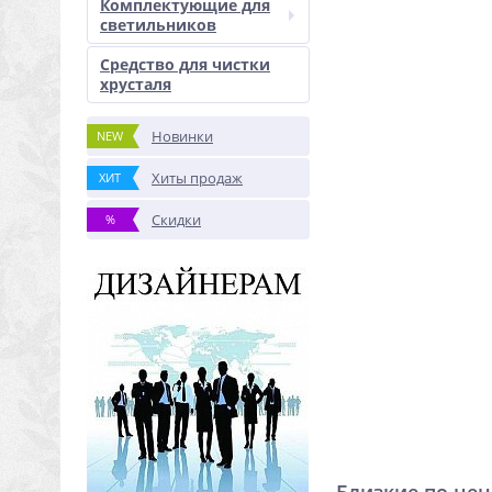
Комплектующие для
светильников
Средство для чистки
хрусталя
Новинки
NEW
Хиты продаж
ХИТ
Скидки
%