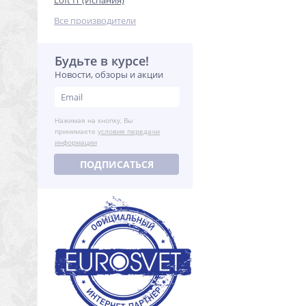
Loft IT (Испания)
Все производители
Будьте в курсе!
Новости, обзоры и акции
Нажимая на кнопку, Вы
принимаете
условия передачи
информации
ПОДПИСАТЬСЯ