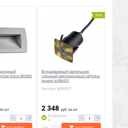
NEW
одиодный
Встраиваемый светильник
tstar Estra 383592
уличный светодиодный Lightstar
Ipogeo ip384321
2
Артикул: ip384321
2 348
за шт
руб.
за шт
В наличии
-
+
-
+
2
В КОРЗИНУ
В КОРЗИНУ