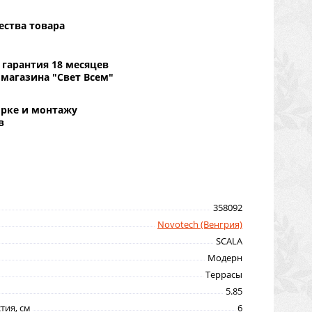
ества товара
гарантия 18 месяцев
 магазина "Свет Всем"
орке и монтажу
в
358092
Novotech (Венгрия)
SCALA
Модерн
Террасы
5.85
тия, см
6