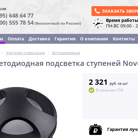
сия
ЗАКАЗАТЬ ЗВО
95) 648 64 77
Время работы
800) 555 78 54
(бесплатный по России)
ПН-ВС 09:00 - 
ки
Оплата
Доставка
Гарантия
О компании
Контакты
|
Уличное освещение
|
Встраиваемые
етодиодная подсветка ступеней Nov
2 321
руб. за шт
В наличии 154
Гарантия лу