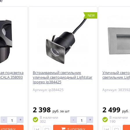
е
NEW
NEW
-50%
ый
ая подсветка
Встраиваемый светильник
Уличный свет
SCALA 358093
уличный светодиодный Lightstar
светильник Ligh
Ipogeo ip384425
ом
Артикул: ip384425
Артикул: 38359
h
2 398
2 499
руб.
за шт
руб.
В наличии
В наличии
-
+
-
+
302
190
 КОРЗИНУ
В КОРЗИНУ