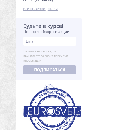
Loft IT (Испания)
Все производители
Будьте в курсе!
Новости, обзоры и акции
Нажимая на кнопку, Вы
принимаете
условия передачи
информации
ПОДПИСАТЬСЯ