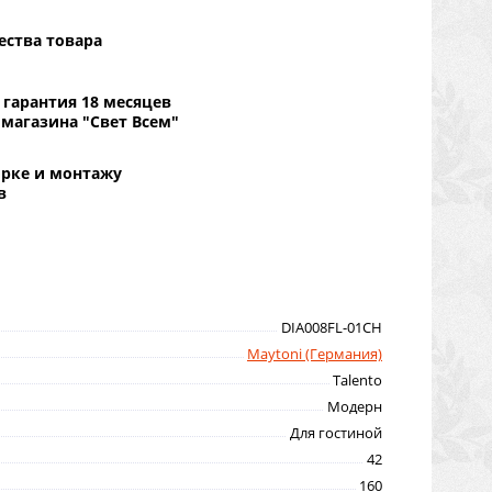
ества товара
гарантия 18 месяцев
 магазина "Свет Всем"
орке и монтажу
в
DIA008FL-01CH
Maytoni (Германия)
Talento
Модерн
Для гостиной
42
160