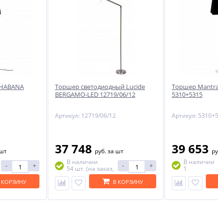
NEW
-51%
 HABANA
Торшер светодиодный Lucide
Торшер Mantr
BERGAMO-LED 12719/06/12
5310+5315
ый
Артикул: 12719/06/12
Артикул: 5310+
ый
37 748
39 653
 шт
руб.
за шт
ру
В наличии
В наличии
-
+
-
+
54 шт. (на заказ,
1
склад Бельгия)
 КОРЗИНУ
В КОРЗИНУ