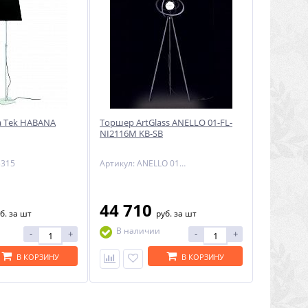
a Tek HABANA
Торшер ArtGlass ANELLO 01-FL-
NI2116M KB-SB
5315
Артикул: ANELLO 01-FL-NI2116M KB-SB
44 710
б.
за шт
руб.
за шт
В наличии
-
+
-
+
В КОРЗИНУ
В КОРЗИНУ