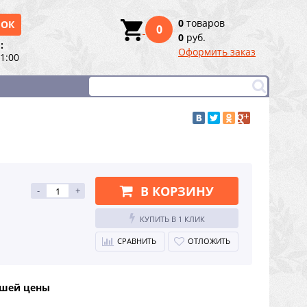
0
товаров
НОК
0
0
руб.
:
Оформить заказ
21:00
В КОРЗИНУ
-
+
КУПИТЬ В 1 КЛИК
СРАВНИТЬ
ОТЛОЖИТЬ
чшей цены