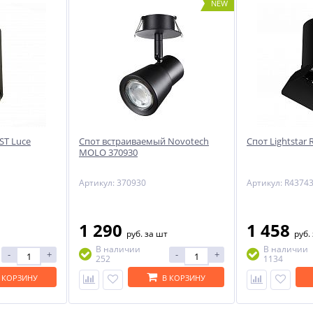
NEW
NEW
-51%
ST Luce
Спот встраиваемый Novotech
Спот Lightstar 
MOLO 370930
6
Артикул: 370930
Артикул: R4374
1 290
1 458
руб.
за шт
руб.
В наличии
В наличии
-
+
-
+
252
1134
 КОРЗИНУ
В КОРЗИНУ