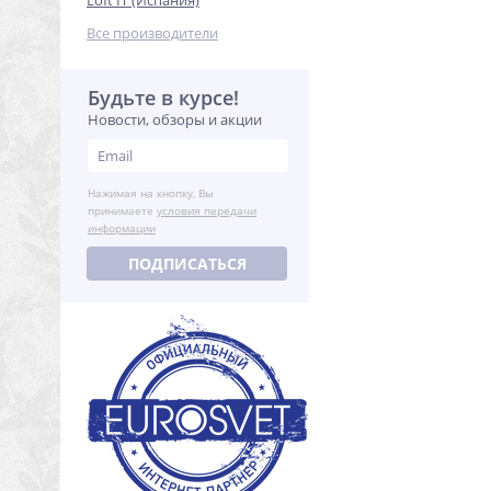
Loft IT (Испания)
Все производители
Будьте в курсе!
Новости, обзоры и акции
Нажимая на кнопку, Вы
принимаете
условия передачи
информации
ПОДПИСАТЬСЯ