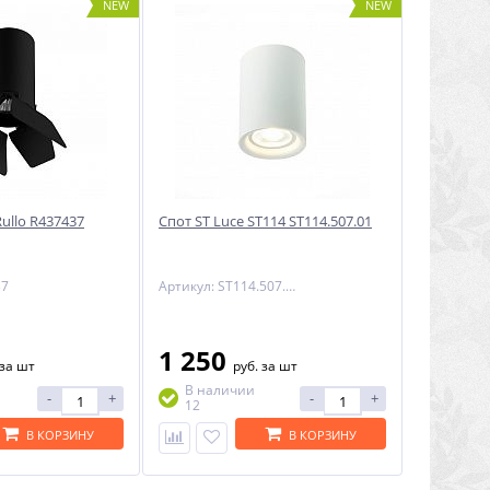
NEW
NEW
Rullo R437437
Спот ST Luce ST114 ST114.507.01
37
Артикул: ST114.507.01
1 250
за шт
руб.
за шт
В наличии
-
+
-
+
12
В КОРЗИНУ
В КОРЗИНУ