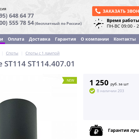
сия
ЗАКАЗАТЬ ЗВО
95) 648 64 77
Время работы
800) 555 78 54
(бесплатный по России)
ПН-ВС 09:00 - 
ки
Оплата
Доставка
Гарантия
О компании
Контакты
|
Споты
|
Споты с 1 лампой
e ST114 ST114.407.01
1 250
NEW
руб. за шт
В наличии 203
Гарантия лу