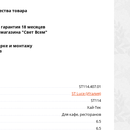
ества товара
гарантия 18 месяцев
 магазина "Свет Всем"
орке и монтажу
в
ST114.407.01
ST Luce (Италия)
ST114
Хай-Тек
Для кафе, ресторанов
6.5
6.5