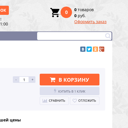
0
товаров
НОК
0
0
руб.
:
Оформить заказ
21:00
В КОРЗИНУ
-
+
КУПИТЬ В 1 КЛИК
СРАВНИТЬ
ОТЛОЖИТЬ
чшей цены