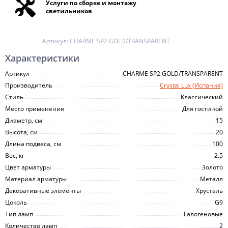
Услуги по сборке и монтажу
светильников
Артикул:
CHARME SP2 GOLD/TRANSPARENT
Характеристики
Артикул
CHARME SP2 GOLD/TRANSPARENT
Производитель
Crystal Lux (Испания)
Стиль
Классический
Место применения
Для гостиной
Диаметр, см
15
Высота, см
20
Длина подвеса, см
100
Вес, кг
2.5
Цвет арматуры
Золото
Материал арматуры
Металл
Декоративные элементы
Хрусталь
Цоколь
G9
Тип ламп
Галогеновые
Количество ламп
2