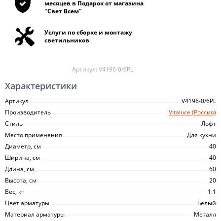
месяцев в Подарок от магазина
"Свет Всем"
Услуги по сборке и монтажу
светильников
Артикул:
V4196-0/6PL
Характеристики
Артикул
V4196-0/6PL
Производитель
Vitaluce (Россия)
Стиль
Лофт
Место применения
Для кухни
Диаметр, см
40
Ширина, см
40
Длина, см
60
Высота, см
20
Вес, кг
1.1
Цвет арматуры
Белый
Материал арматуры
Металл