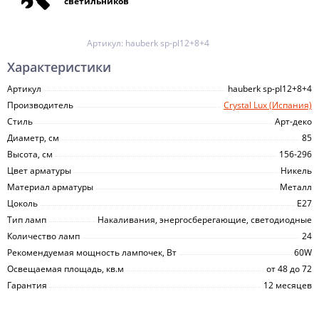
светильников
Артикул:
hauberk sp-pl12+8+4
Характеристики
Артикул
hauberk sp-pl12+8+4
Производитель
Crystal Lux (Испания)
Стиль
Арт-деко
Диаметр, см
85
Высота, см
156-296
Цвет арматуры
Никель
Материал арматуры
Металл
Цоколь
E27
Тип ламп
Накаливания, энергосберегающие, светодиодные
Количество ламп
24
Рекомендуемая мощность лампочек, Вт
60W
Освещаемая площадь, кв.м
от 48 до 72
Гарантия
12 месяцев