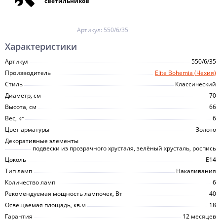
светильников
Артикул:
550/6/35
Характеристики
Артикул
550/6/35
Производитель
Elite Bohemia (Чехия)
Стиль
Классический
Диаметр, см
70
Высота, см
66
Вес, кг
6
Цвет арматуры
Золото
Декоративные элементы
подвески из прозрачного хрусталя, зелёный хрусталь, роспись
Цоколь
E14
Тип ламп
Накаливания
Количество ламп
6
Рекомендуемая мощность лампочек, Вт
40
Освещаемая площадь, кв.м
18
Гарантия
12 месяцев