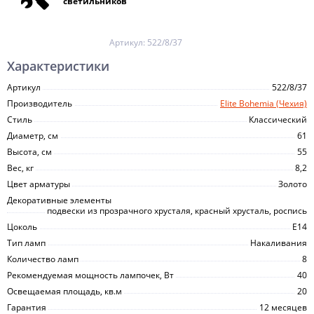
светильников
Артикул:
522/8/37
Характеристики
Артикул
522/8/37
Производитель
Elite Bohemia (Чехия)
Стиль
Классический
Диаметр, см
61
Высота, см
55
Вес, кг
8,2
Цвет арматуры
Золото
Декоративные элементы
подвески из прозрачного хрусталя, красный хрусталь, роспись
Цоколь
E14
Тип ламп
Накаливания
Количество ламп
8
Рекомендуемая мощность лампочек, Вт
40
Освещаемая площадь, кв.м
20
Гарантия
12 месяцев