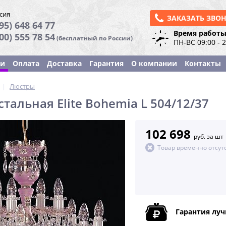
сия
ЗАКАЗАТЬ ЗВО
95) 648 64 77
Время работы
800) 555 78 54
(бесплатный по России)
ПН-ВС 09:00 - 
ки
Оплата
Доставка
Гарантия
О компании
Контакты
|
Люстры
тальная Elite Bohemia L 504/12/37
102 698
руб. за шт
Товар временно отсут
Гарантия лу