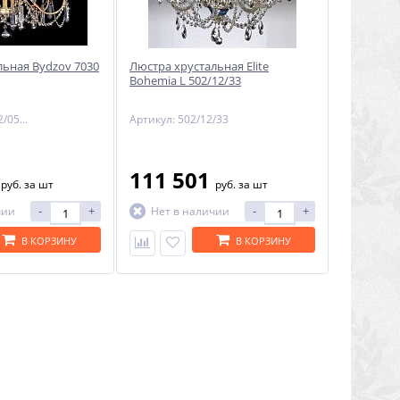
льная Bydzov 7030
Люстра хрустальная Elite
Bohemia L 502/12/33
Артикул: 7030 12/05-100S
Артикул: 502/12/33
8
111 501
руб.
за шт
руб.
за шт
-
+
-
+
чии
Нет в наличии
В КОРЗИНУ
В КОРЗИНУ