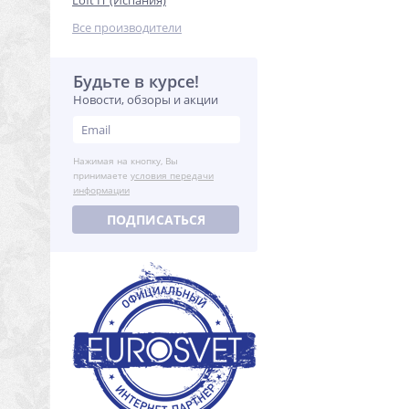
Loft IT (Испания)
Все производители
Будьте в курсе!
Новости, обзоры и акции
Нажимая на кнопку, Вы
принимаете
условия передачи
информации
ПОДПИСАТЬСЯ