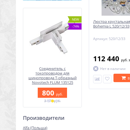
NEW
NEW
Люстра хрустальная 
Bohemia L 520/12/33
-51%
-74%
Артикул: 520/12/33
112 440
руб.
ехфазный
Соединитель с
Спот Novotech TULIP
Нет в наличии
одиодный
токопроводом для
370828
 358862
шинопровода Т-образный
В
1 100
Novotech FLUM 135125
руб.
0
руб.
800
2 120 руб.
руб.
б.
3 070 руб.
Производители
Alfa (Польша)