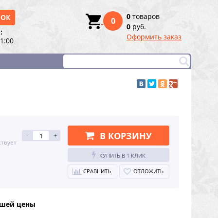
0
товаров
НОК
0
0
руб.
:
Оформить заказ
21:00
В КОРЗИНУ
-
+
ствует
КУПИТЬ В 1 КЛИК
СРАВНИТЬ
ОТЛОЖИТЬ
чшей цены