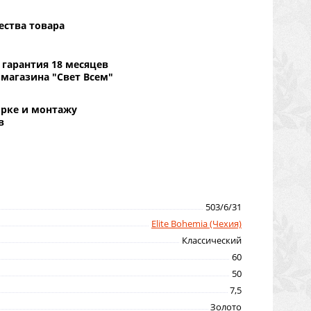
ества товара
гарантия 18 месяцев
 магазина "Свет Всем"
орке и монтажу
в
503/6/31
Elite Bohemia (Чехия)
Классический
60
50
7,5
Золото