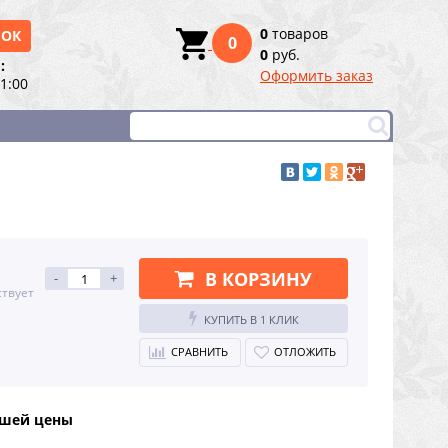
0
товаров
НОК
0
0
руб.
:
Оформить заказ
21:00
В КОРЗИНУ
-
+
ствует
КУПИТЬ В 1 КЛИК
СРАВНИТЬ
ОТЛОЖИТЬ
чшей цены