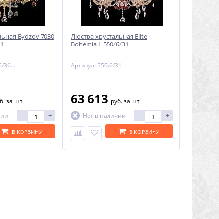
льная Bydzov 7030
Люстра хрустальная Elite
 1
Bohemia L 550/6/31
Артикул: 7030 06/36-701 Color 1
Артикул: 550/6/31
63 613
б.
за шт
руб.
за шт
-
+
-
+
чии
Нет в наличии
В КОРЗИНУ
В КОРЗИНУ