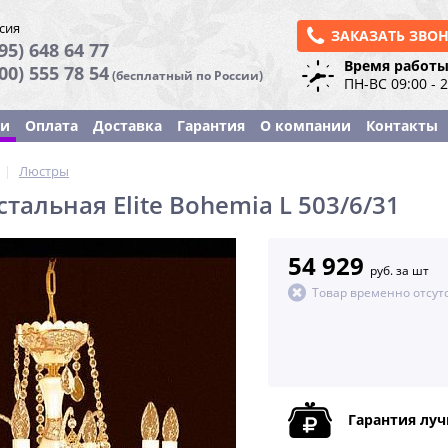
сия
ЗАКАЗАТЬ ЗВО
95) 648 64 77
Время работы
800) 555 78 54
(бесплатный по России)
ПН-ВС 09:00 - 
ки
Оплата
Доставка
Гарантия
О компании
Контакты
|
Люстры
тальная Elite Bohemia L 503/6/31
54 929
руб. за шт
Товар временно отсут
Гарантия лу