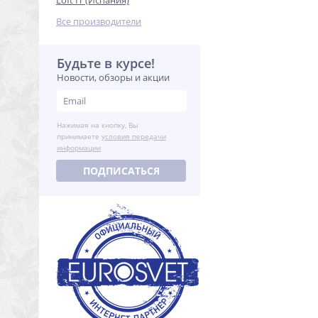
Loft IT (Испания)
Все производители
Будьте в курсе!
Новости, обзоры и акции
Нажимая на кнопку, Вы
принимаете
условия передачи
информации
ПОДПИСАТЬСЯ