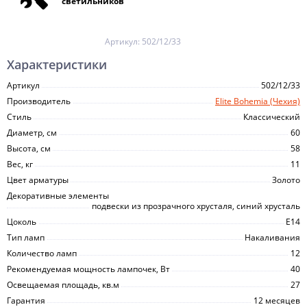
светильников
Артикул:
502/12/33
Характеристики
Артикул
502/12/33
Производитель
Elite Bohemia (Чехия)
Стиль
Классический
Диаметр, см
60
Высота, см
58
Вес, кг
11
Цвет арматуры
Золото
Декоративные элементы
подвески из прозрачного хрусталя, синий хрусталь
Цоколь
E14
Тип ламп
Накаливания
Количество ламп
12
Рекомендуемая мощность лампочек, Вт
40
Освещаемая площадь, кв.м
27
Гарантия
12 месяцев