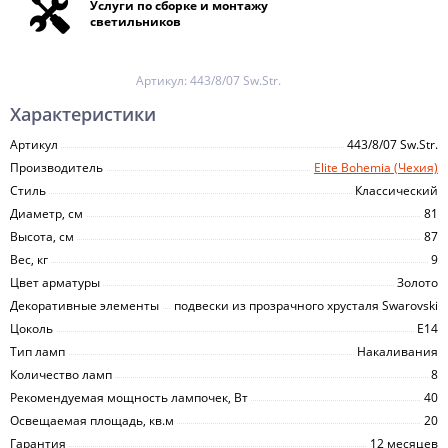
Услуги по сборке и монтажу
светильников
Артикул:
443/8/07 Sw.Str.
Характеристики
Артикул
443/8/07 Sw.Str.
Производитель
Elite Bohemia (Чехия)
Стиль
Классический
Диаметр, см
81
Высота, см
87
Вес, кг
9
Цвет арматуры
Золото
Декоративные элементы
подвески из прозрачного хрусталя Swarovski
Цоколь
E14
Тип ламп
Накаливания
Количество ламп
8
Рекомендуемая мощность лампочек, Вт
40
Освещаемая площадь, кв.м
20
Гарантия
12 месяцев