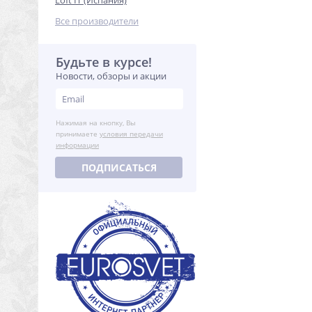
Loft IT (Испания)
Все производители
Будьте в курсе!
Новости, обзоры и акции
Нажимая на кнопку, Вы
принимаете
условия передачи
информации
ПОДПИСАТЬСЯ