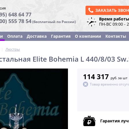
сия
ЗАКАЗАТЬ ЗВО
95) 648 64 77
Время работы
800) 555 78 54
(бесплатный по России)
ПН-ВС 09:00 - 
ки
Оплата
Доставка
Гарантия
О компании
Контакты
|
Люстры
тальная Elite Bohemia L 440/8/03 Sw.
114 317
руб. за шт
Товар временно отсут
Гарантия лу