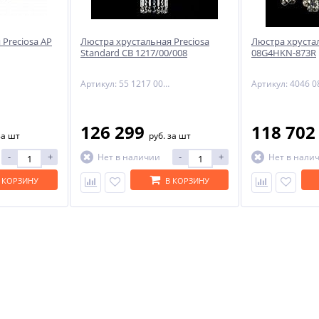
Preciosa AP
Люстра хрустальная Preciosa
Люстра хруста
NEW
Standard CB 1217/00/008
08G4HKN-873R
-51%
Артикул: 55 1217 008 07 00 00 35
126 299
118 70
за шт
руб.
за шт
-
+
-
+
Нет в наличии
Нет в нали
6
 КОРЗИНУ
В КОРЗИНУ