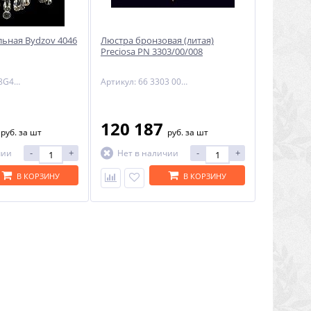
льная Bydzov 4046
Люстра бронзовая (литая)
Preciosa PN 3303/00/008
Артикул: 4046 08G4HKN-873R
Артикул: 66 3303 008 80 24 00 00
2
120 187
руб.
за шт
руб.
за шт
-
+
-
+
чии
Нет в наличии
В КОРЗИНУ
В КОРЗИНУ