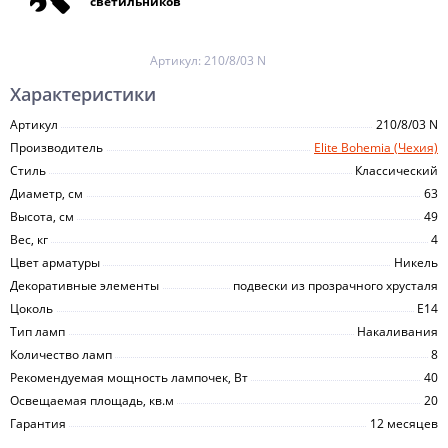
светильников
Артикул:
210/8/03 N
Характеристики
Артикул
210/8/03 N
Производитель
Elite Bohemia (Чехия)
Стиль
Классический
Диаметр, см
63
Высота, см
49
Вес, кг
4
Цвет арматуры
Никель
Декоративные элементы
подвески из прозрачного хрусталя
Цоколь
E14
Тип ламп
Накаливания
Количество ламп
8
Рекомендуемая мощность лампочек, Вт
40
Освещаемая площадь, кв.м
20
Гарантия
12 месяцев