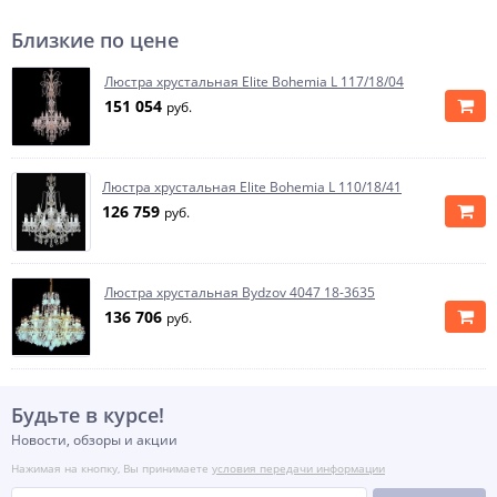
Близкие по цене
Люстра хрустальная Elite Bohemia L 117/18/04
151 054
руб.
Люстра хрустальная Elite Bohemia L 110/18/41
126 759
руб.
Люстра хрустальная Bydzov 4047 18-3635
136 706
руб.
Будьте в курсе!
Новости, обзоры и акции
Нажимая на кнопку, Вы принимаете
условия передачи информации