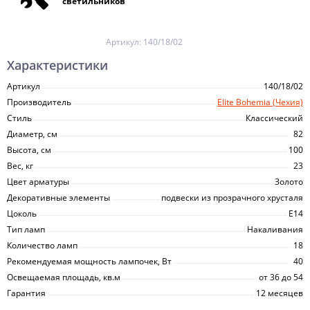
светильников
Артикул:
140/18/02
Характеристики
Артикул
140/18/02
Производитель
Elite Bohemia (Чехия)
Стиль
Классический
Диаметр, см
82
Высота, см
100
Вес, кг
23
Цвет арматуры
Золото
Декоративные элементы
подвески из прозрачного хрусталя
Цоколь
E14
Тип ламп
Накаливания
Количество ламп
18
Рекомендуемая мощность лампочек, Вт
40
Освещаемая площадь, кв.м
от 36 до 54
Гарантия
12 месяцев