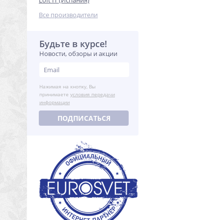
Loft IT (Испания)
Все производители
Будьте в курсе!
Новости, обзоры и акции
Нажимая на кнопку, Вы
принимаете
условия передачи
информации
ПОДПИСАТЬСЯ