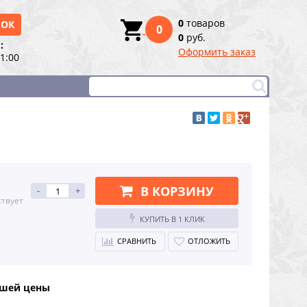
0
товаров
НОК
0
0
руб.
:
Оформить заказ
21:00
В КОРЗИНУ
-
+
ствует
КУПИТЬ В 1 КЛИК
СРАВНИТЬ
ОТЛОЖИТЬ
чшей цены