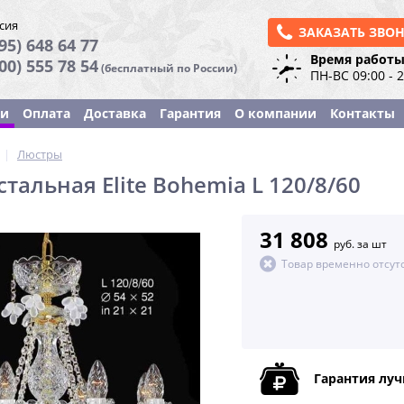
сия
ЗАКАЗАТЬ ЗВО
95) 648 64 77
Время работы
800) 555 78 54
(бесплатный по России)
ПН-ВС 09:00 - 
ки
Оплата
Доставка
Гарантия
О компании
Контакты
|
Люстры
тальная Elite Bohemia L 120/8/60
31 808
руб. за шт
Товар временно отсут
Гарантия лу