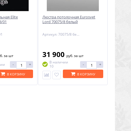
ьная Elite
Люстра потолочная Eurosvet
8/01
Lord 70075/8 белый
01
Артикул: 70075/8 белый
31 900
б.
за шт
руб.
за шт
В наличии
-
+
-
+
чии
10
В КОРЗИНУ
В КОРЗИНУ