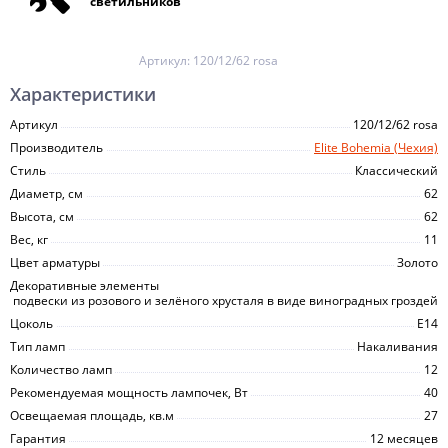
светильников
Артикул:
120/12/62 rosa
Характеристики
Артикул
120/12/62 rosa
Производитель
Elite Bohemia (Чехия)
Стиль
Классический
Диаметр, см
62
Высота, см
62
Вес, кг
11
Цвет арматуры
Золото
Декоративные элементы
подвески из розового и зелёного хрусталя в виде виноградных гроздей
Цоколь
E14
Тип ламп
Накаливания
Количество ламп
12
Рекомендуемая мощность лампочек, Вт
40
Освещаемая площадь, кв.м
27
Гарантия
12 месяцев