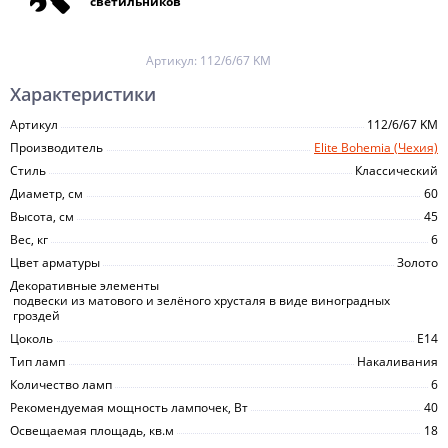
светильников
Артикул:
112/6/67 KM
Характеристики
Артикул
112/6/67 KM
Производитель
Elite Bohemia (Чехия)
Стиль
Классический
Диаметр, см
60
Высота, см
45
Вес, кг
6
Цвет арматуры
Золото
Декоративные элементы
подвески из матового и зелёного хрусталя в виде виноградных
гроздей
Цоколь
E14
Тип ламп
Накаливания
Количество ламп
6
Рекомендуемая мощность лампочек, Вт
40
Освещаемая площадь, кв.м
18