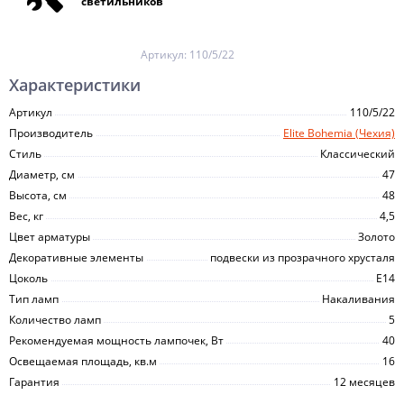
светильников
Артикул:
110/5/22
Характеристики
Артикул
110/5/22
Производитель
Elite Bohemia (Чехия)
Стиль
Классический
Диаметр, см
47
Высота, см
48
Вес, кг
4,5
Цвет арматуры
Золото
Декоративные элементы
подвески из прозрачного хрусталя
Цоколь
E14
Тип ламп
Накаливания
Количество ламп
5
Рекомендуемая мощность лампочек, Вт
40
Освещаемая площадь, кв.м
16
Гарантия
12 месяцев