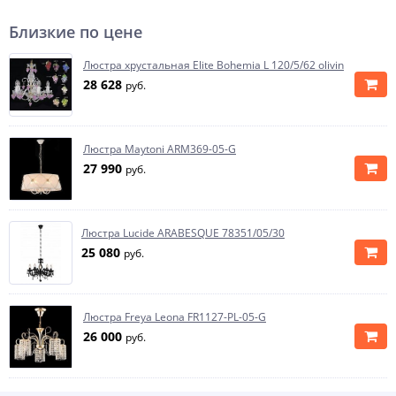
Близкие по цене
Люстра хрустальная Elite Bohemia L 120/5/62 olivin
28 628
руб.
Люстра Maytoni ARM369-05-G
27 990
руб.
Люстра Lucide ARABESQUE 78351/05/30
25 080
руб.
Люстра Freya Leona FR1127-PL-05-G
26 000
руб.