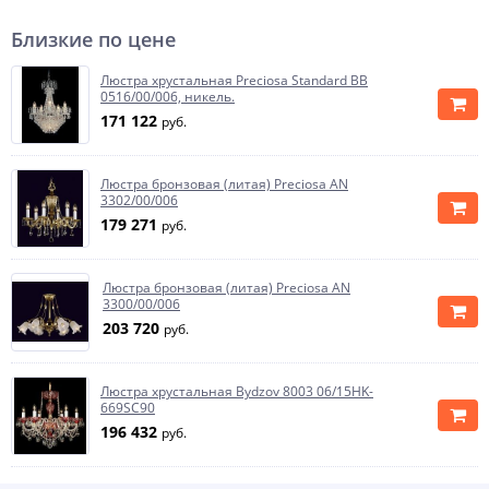
Близкие по цене
Люстра хрустальная Preciosa Standard BB
0516/00/006, никель.
171 122
руб.
Люстра бронзовая (литая) Preciosa AN
3302/00/006
179 271
руб.
Люстра бронзовая (литая) Preciosa AN
3300/00/006
203 720
руб.
Люстра хрустальная Bydzov 8003 06/15HK-
669SC90
196 432
руб.