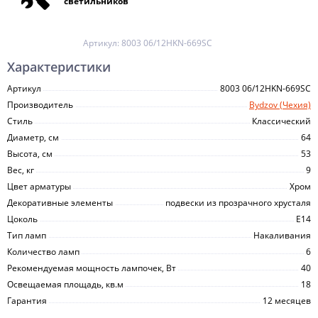
светильников
Артикул:
8003 06/12HKN-669SC
Характеристики
Артикул
8003 06/12HKN-669SC
Производитель
Bydzov (Чехия)
Стиль
Классический
Диаметр, см
64
Высота, см
53
Вес, кг
9
Цвет арматуры
Хром
Декоративные элементы
подвески из прозрачного хрусталя
Цоколь
E14
Тип ламп
Накаливания
Количество ламп
6
Рекомендуемая мощность лампочек, Вт
40
Освещаемая площадь, кв.м
18
Гарантия
12 месяцев