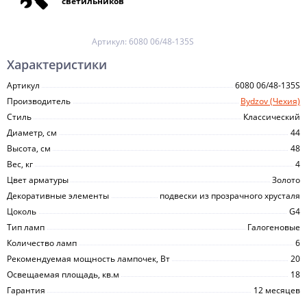
светильников
Артикул:
6080 06/48-135S
Характеристики
Артикул
6080 06/48-135S
Производитель
Bydzov (Чехия)
Стиль
Классический
Диаметр, см
44
Высота, см
48
Вес, кг
4
Цвет арматуры
Золото
Декоративные элементы
подвески из прозрачного хрусталя
Цоколь
G4
Тип ламп
Галогеновые
Количество ламп
6
Рекомендуемая мощность лампочек, Вт
20
Освещаемая площадь, кв.м
18
Гарантия
12 месяцев