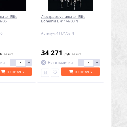
ьная Elite
Люстра хрустальная Elite
4/06
Bohemia L 411/4/03 N
06
Артикул: 411/4/03 N
34 271
б.
за шт
руб.
за шт
-
+
-
+
чии
Нет в наличии
В КОРЗИНУ
В КОРЗИНУ