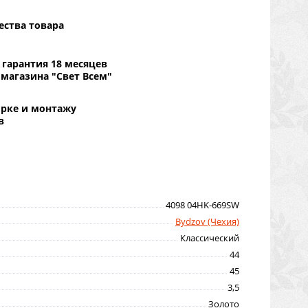
ества товара
гарантия 18 месяцев
 магазина "Свет Всем"
орке и монтажу
в
4098 04HK-669SW
Bydzov (Чехия)
Классический
44
45
3,5
Золото