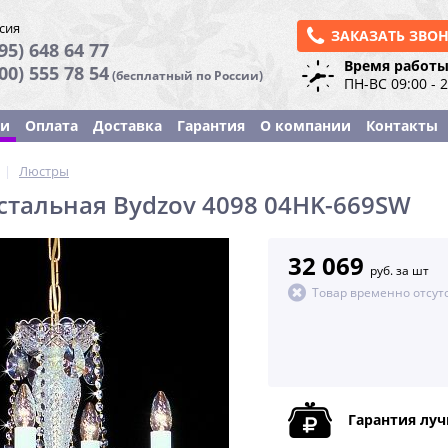
сия
ЗАКАЗАТЬ ЗВО
95) 648 64 77
Время работы
800) 555 78 54
(бесплатный по России)
ПН-ВС 09:00 - 
ки
Оплата
Доставка
Гарантия
О компании
Контакты
|
Люстры
стальная Bydzov 4098 04HK-669SW
32 069
руб. за шт
Товар временно отсут
Гарантия лу