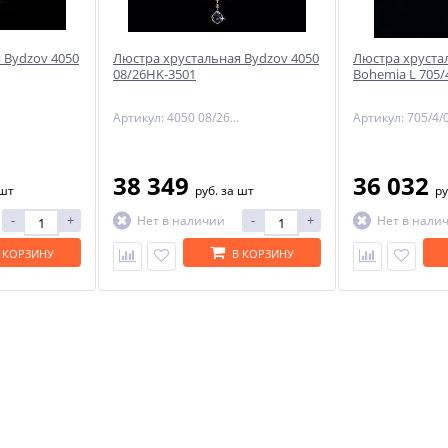
 Bydzov 4050
Люстра хрустальная Bydzov 4050
Люстра хрустал
-29%
08/26HK-3501
Bohemia L 705/
Артикул: 4050 08/26HK-3501
Артикул: 705/4/
38 349
36 032
 шт
руб.
за шт
ру
-
+
-
+
Нет в наличии
Нет в нали
ый
NNY
 КОРЗИНУ
В КОРЗИНУ