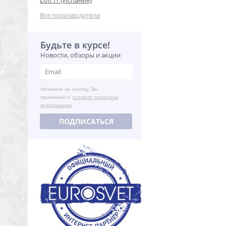
Loft IT (Испания)
Все производители
Будьте в курсе!
Новости, обзоры и акции
Нажимая на кнопку, Вы
принимаете
условия передачи
информации
ПОДПИСАТЬСЯ