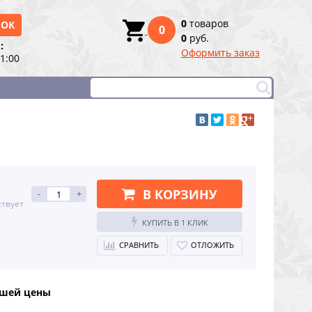
0
товаров
НОК
0
0
руб.
:
Оформить заказ
21:00
В КОРЗИНУ
-
+
ствует
КУПИТЬ В 1 КЛИК
СРАВНИТЬ
ОТЛОЖИТЬ
чшей цены