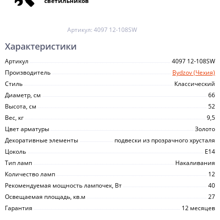
светильников
Артикул:
4097 12-108SW
Характеристики
Артикул
4097 12-108SW
Производитель
Bydzov (Чехия)
Стиль
Классический
Диаметр, см
66
Высота, см
52
Вес, кг
9,5
Цвет арматуры
Золото
Декоративные элементы
подвески из прозрачного хрусталя
Цоколь
E14
Тип ламп
Накаливания
Количество ламп
12
Рекомендуемая мощность лампочек, Вт
40
Освещаемая площадь, кв.м
27
Гарантия
12 месяцев