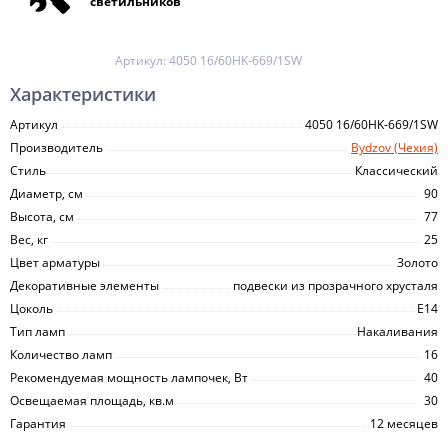
светильников
Артикул:
4050 16/60HK-669/1SW
Характеристики
Артикул
4050 16/60HK-669/1SW
Производитель
Bydzov (Чехия)
Стиль
Классический
Диаметр, см
90
Высота, см
77
Вес, кг
25
Цвет арматуры
Золото
Декоративные элементы
подвески из прозрачного хрусталя
Цоколь
E14
Тип ламп
Накаливания
Количество ламп
16
Рекомендуемая мощность лампочек, Вт
40
Освещаемая площадь, кв.м
30
Гарантия
12 месяцев