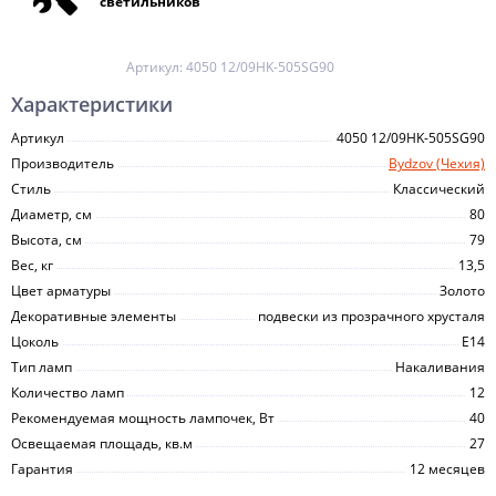
светильников
Артикул:
4050 12/09HK-505SG90
Характеристики
Артикул
4050 12/09HK-505SG90
Производитель
Bydzov (Чехия)
Стиль
Классический
Диаметр, см
80
Высота, см
79
Вес, кг
13,5
Цвет арматуры
Золото
Декоративные элементы
подвески из прозрачного хрусталя
Цоколь
E14
Тип ламп
Накаливания
Количество ламп
12
Рекомендуемая мощность лампочек, Вт
40
Освещаемая площадь, кв.м
27
Гарантия
12 месяцев