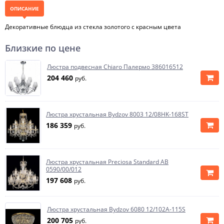
ОПИСАНИЕ
Декоративные блюдца из стекла золотого с красным цвета
Близкие по цене
Люстра подвесная Chiaro Палермо 386016512
204 460
руб.
Люстра хрустальная Bydzov 8003 12/08HK-168ST
186 359
руб.
Люстра хрустальная Preciosa Standard AB
0590/00/012
197 608
руб.
Люстра хрустальная Bydzov 6080 12/102A-115S
200 705
руб.