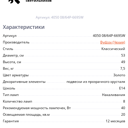
светильников
Артикул:
4050 08/64P-669SW
Характеристики
Артикул
4050 08/64P-669SW
Производитель
Bydzov (Чехия)
Стиль
Классический
Диаметр, см
53
Высота, см
49
Вес, кг
7,5
Цвет арматуры
Золото
Декоративные элементы
подвески из прозрачного хрусталя
Цоколь
E14
Тип ламп
Накаливания
Количество ламп
8
Рекомендуемая мощность лампочек, Вт
40
Освещаемая площадь, кв.м
20
Гарантия
12 месяцев