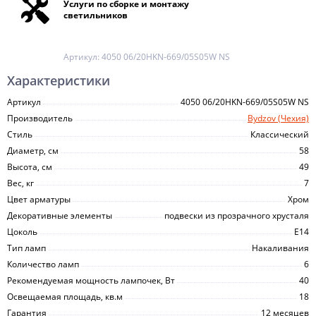
Услуги по сборке и монтажу
светильников
Артикул:
4050 06/20HKN-669/05S05W NS
Характеристики
Артикул
4050 06/20HKN-669/05S05W NS
Производитель
Bydzov (Чехия)
Стиль
Классический
Диаметр, см
58
Высота, см
49
Вес, кг
7
Цвет арматуры
Хром
Декоративные элементы
подвески из прозрачного хрусталя
Цоколь
E14
Тип ламп
Накаливания
Количество ламп
6
Рекомендуемая мощность лампочек, Вт
40
Освещаемая площадь, кв.м
18
Гарантия
12 месяцев