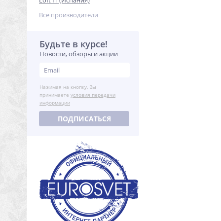
Loft IT (Испания)
Все производители
Будьте в курсе!
Новости, обзоры и акции
Нажимая на кнопку, Вы
принимаете
условия передачи
информации
ПОДПИСАТЬСЯ