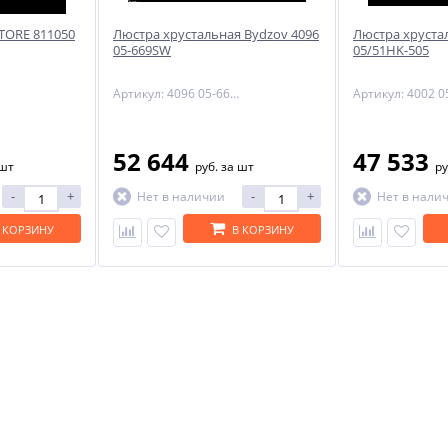
TTORE 811050
Люстра хрустальная Bydzov 4096
Люстра хруста
05-669SW
05/51HK-505
-29%
Артикул: 4096 05-669SW
52 644
47 533
 шт
руб.
за шт
ру
-
+
-
+
Нет в наличии
Нет в нали
 КОРЗИНУ
В КОРЗИНУ
ый
NNY