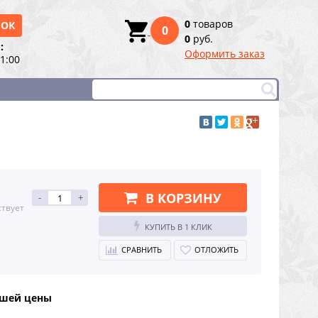
0
товаров
НОК
0
0
руб.
:
Оформить заказ
21:00
В КОРЗИНУ
-
+
ствует
КУПИТЬ В 1 КЛИК
СРАВНИТЬ
ОТЛОЖИТЬ
чшей цены