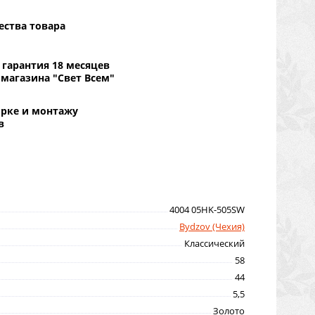
ества товара
гарантия 18 месяцев
 магазина "Свет Всем"
орке и монтажу
в
4004 05HK-505SW
Bydzov (Чехия)
Классический
58
44
5,5
Золото