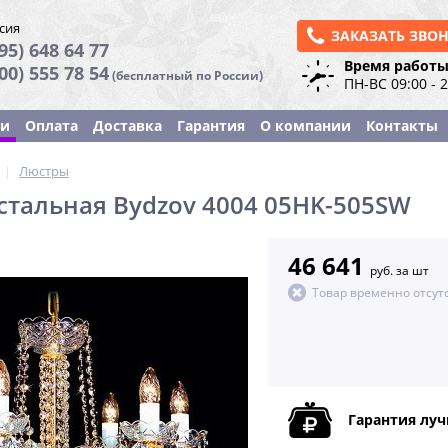
сия
ЗАКАЗАТЬ ЗВО
95) 648 64 77
Время работы
800) 555 78 54
(бесплатный по России)
ПН-ВС 09:00 - 
ки
Оплата
Доставка
Гарантия
О компании
Контакты
|
Люстры
стальная Bydzov 4004 05HK-505SW
46 641
руб. за шт
Товар временно отсут
Гарантия лу