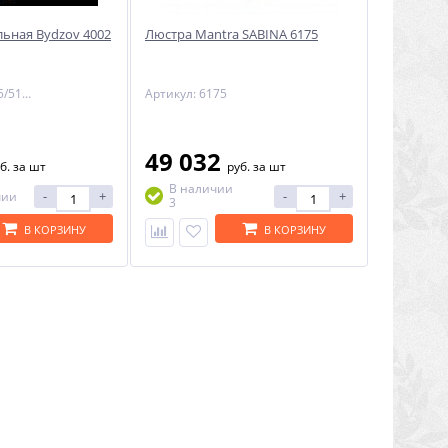
льная Bydzov 4002
Люстра Mantra SABINA 6175
Артикул: 4002 05/51HK-505
Артикул: 6175
49 032
б.
за шт
руб.
за шт
В наличии
-
+
-
+
чии
3
В КОРЗИНУ
В КОРЗИНУ