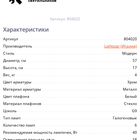
светильников
Артикул:
804020
Характеристики
Артикул
804020
Производитель
Lightstar (Италия)
Стиль
Модерн
Диаметр, см
57
Высота, см
17
Вес, кг
4
Цвет арматуры
Хром
Материал арматуры
Металл
Цвет плафона
Белый
Материал плафонов
Стекло
Цоколь
G9
Тип ламп
Галогеновые
Количество ламп
6
Рекомендуемая мощность лампочек, Вт
40
Освещаемая площадь, кв.м
18