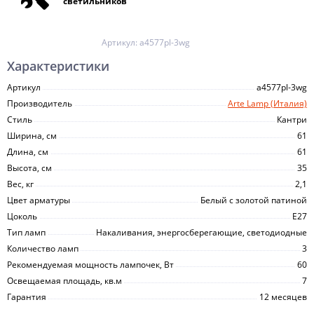
светильников
Артикул:
a4577pl-3wg
Характеристики
Артикул
a4577pl-3wg
Производитель
Arte Lamp (Италия)
Стиль
Кантри
Ширина, см
61
Длина, см
61
Высота, см
35
Вес, кг
2,1
Цвет арматуры
Белый с золотой патиной
Цоколь
E27
Тип ламп
Накаливания, энергосберегающие, светодиодные
Количество ламп
3
Рекомендуемая мощность лампочек, Вт
60
Освещаемая площадь, кв.м
7
Гарантия
12 месяцев