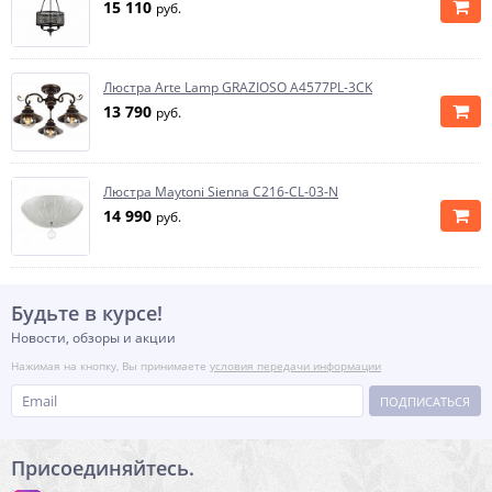
15 110
руб.
Люстра Arte Lamp GRAZIOSO A4577PL-3CK
13 790
руб.
Люстра Maytoni Sienna C216-CL-03-N
14 990
руб.
Будьте в курсе!
Новости, обзоры и акции
Нажимая на кнопку, Вы принимаете
условия передачи информации
ПОДПИСАТЬСЯ
Присоединяйтесь.