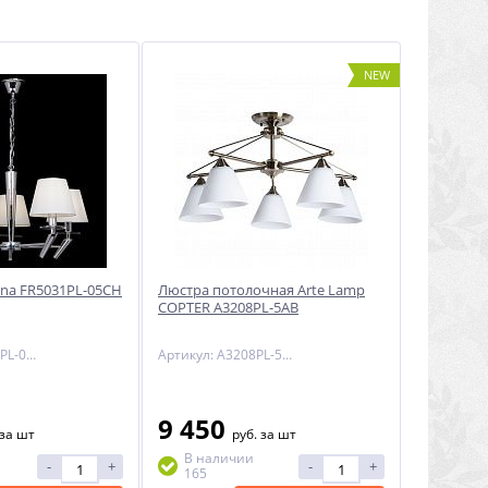
NEW
Una FR5031PL-05CH
Люстра потолочная Arte Lamp
COPTER A3208PL-5AB
Артикул: FR5031PL-05CH
Артикул: A3208PL-5AB
9 450
за шт
руб.
за шт
В наличии
-
+
-
+
165