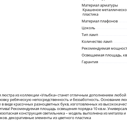
Материал арматуры
Крашеное металлическое
пластика
Материал плафонов
Цоколь
Тип ламп
Количество ламп
Рекомендуемая мощность
Освещаемая площадь, кв
Гарантия
я люстра из коллекции «Улыбка» станет отличным дополнением любой 
ановку ребяческую непосредственность и беззаботность. Основание л
м в виде красочных разноцветных букв, изготовленных из высококачест
зитива! Рекомендуемая площадь освещения порядка 10 кв.м. Универсаль
 Безопасная конструкция светильника – модель выполнена из металла 
лков. декоративные элементы из цветного пластика