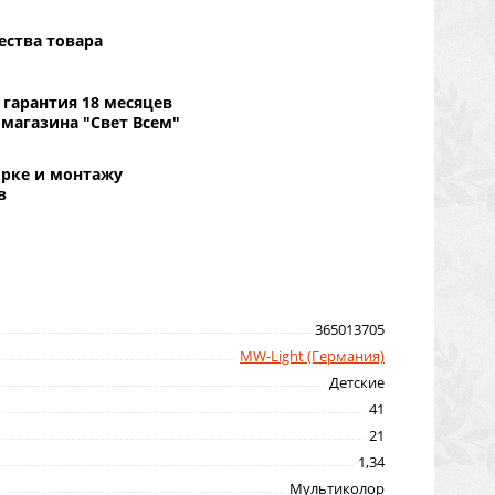
ества товара
гарантия 18 месяцев
 магазина "Свет Всем"
орке и монтажу
в
365013705
MW-Light (Германия)
Детские
41
21
1,34
Мультиколор