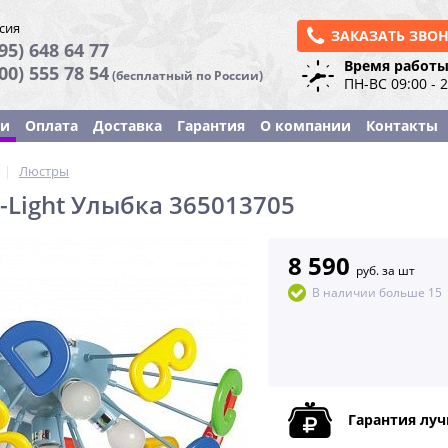
сия
ЗАКАЗАТЬ ЗВО
95) 648 64 77
Время работы
800) 555 78 54
(бесплатный по России)
ПН-ВС 09:00 - 
ки
Оплата
Доставка
Гарантия
О компании
Контакты
|
Люстры
Light Улыбка 365013705
8 590
руб. за шт
В наличии больше 15
Гарантия лу