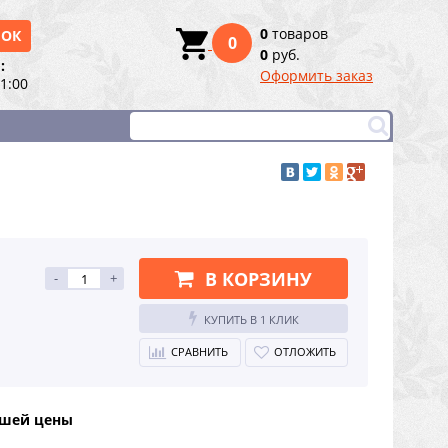
0
товаров
НОК
0
0
руб.
:
Оформить заказ
21:00
В КОРЗИНУ
-
+
КУПИТЬ В 1 КЛИК
СРАВНИТЬ
ОТЛОЖИТЬ
чшей цены