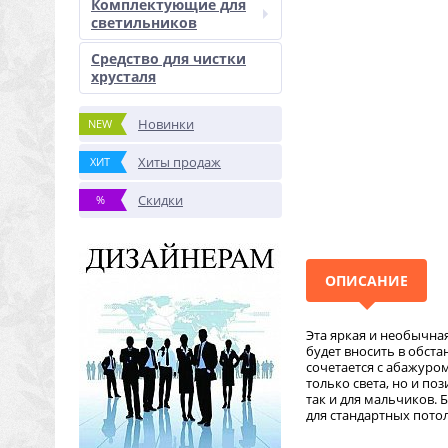
Комплектующие для
светильников
Средство для чистки
хрусталя
Новинки
NEW
Хиты продаж
ХИТ
Скидки
%
ОПИСАНИЕ
Эта яркая и необычна
будет вносить в обст
сочетается с абажуро
только света, но и по
так и для мальчиков.
для стандартных пото