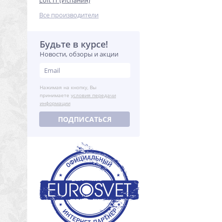
Loft IT (Испания)
Все производители
Будьте в курсе!
Новости, обзоры и акции
Нажимая на кнопку, Вы
принимаете
условия передачи
информации
ПОДПИСАТЬСЯ