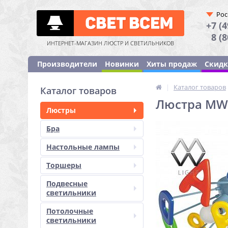
Рос
+7 (4
8 (
ИНТЕРНЕТ-МАГАЗИН ЛЮСТР И СВЕТИЛЬНИКОВ
Производители
Новинки
Хиты продаж
Скид
|
Каталог товаров
Каталог товаров
Люстра MW-
Люстры
Бра
Настольные лампы
Торшеры
Подвесные
светильники
Потолочные
светильники