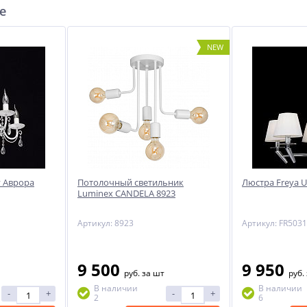
е
NEW
NEW
-51%
ый
ый
y Аврора
Потолочный светильник
Люстра Freya 
Luminex CANDELA 8923
Артикул: 8923
9 500
9 950
руб.
за шт
руб.
В наличии
В наличии
-
+
-
+
2
6