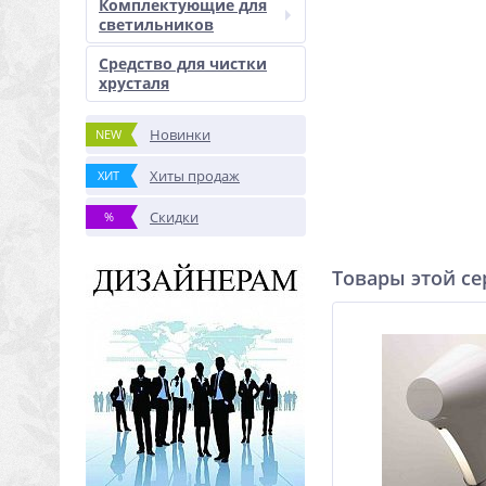
Комплектующие для
светильников
Средство для чистки
хрусталя
Новинки
NEW
Хиты продаж
ХИТ
Скидки
%
Товары этой с