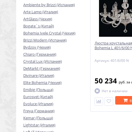
Ambiente by Brizzi (Испания)
Arte Lamp (Италия)
ArtGlass (Чехия)
Bogate`s (Китай)
Bohemia Ivele Crystal (Чехия)
Brizzi Modern (Испания)
Люстра хрустальная 
Bydzov (Чехия)
Bohemia L 401/6/00 
Chiaro (Германия)
Артикул: 401/6/00 N
Crystal Lux (Испания)
DeMarkt (Германия)
Divinare (Италия)
50 234
руб.
за
Elite Bohemia (Чехия)
Emibig (Польша)
Нет в наличии
Eurosvet (Китай)
В
Evoluce (Италия)
Freya (Германия)
Kemar (Польша)
Lightstar (Италия)