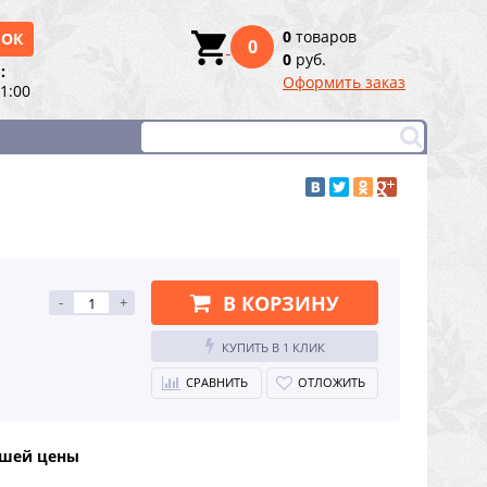
0
товаров
НОК
0
0
руб.
:
Оформить заказ
21:00
В КОРЗИНУ
-
+
КУПИТЬ В 1 КЛИК
СРАВНИТЬ
ОТЛОЖИТЬ
чшей цены