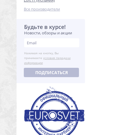
Loft IT (Испания)
Все производители
Будьте в курсе!
Новости, обзоры и акции
Нажимая на кнопку, Вы
принимаете
условия передачи
информации
ПОДПИСАТЬСЯ