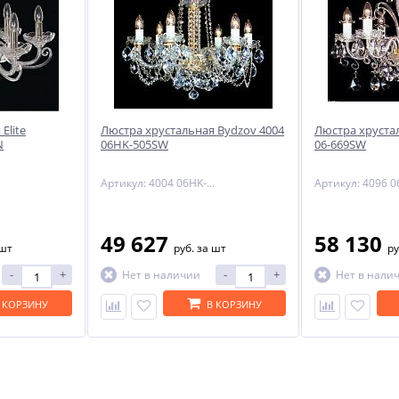
Elite
Люстра хрустальная Bydzov 4004
Люстра хруста
N
06HK-505SW
06-669SW
Артикул: 4004 06HK-505SW
49 627
58 130
 шт
руб.
за шт
ру
-
+
-
+
Нет в наличии
Нет в нали
 КОРЗИНУ
В КОРЗИНУ