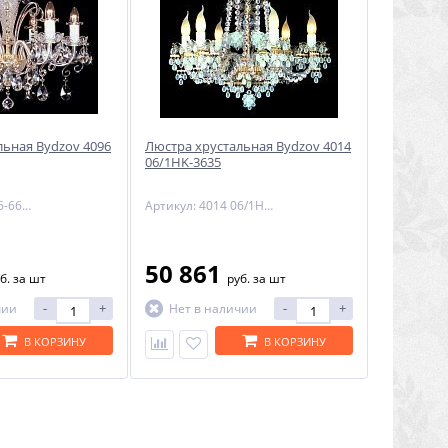
льная Bydzov 4096
Люстра хрустальная Bydzov 4014
06/1HK-3635
Артикул: 4096 06-669SW
Артикул: 4014 06/1HK-3635
50 861
б.
за шт
руб.
за шт
-
+
-
+
чии
Нет в наличии
В КОРЗИНУ
В КОРЗИНУ