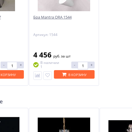
7
Бра Mantra ORA 1544
NEW
-51%
Артикул: 1544
4 456
руб.
за шт
В наличии
-
+
-
+
1
6
 КОРЗИНУ
В КОРЗИНУ
е