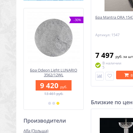
Бра Mantra ORA 154
NEW
-30%
-59%
Артикул: 1547
7 497
руб.
за шт
В наличии
5
одиодный
Бра Odeon Light LUNARIO
Спот светодиодный
к для
3562/12WL
Novotech SLIM 37086
В
ного
9 420
600
Novotech
руб.
руб.
28
13 461 руб.
1 220 руб.
0
руб.
Близкие по цен
б.
Производители
Alfa (Польша)