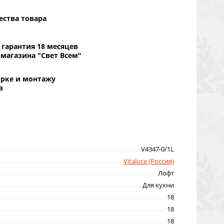
ества товара
гарантия 18 месяцев
 магазина "Свет Всем"
орке и монтажу
в
V4347-0/1L
Vitaluce (Россия)
Лофт
Для кухни
18
18
18