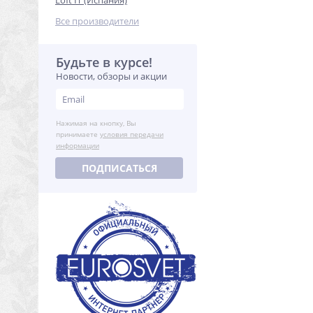
Loft IT (Испания)
Все производители
Будьте в курсе!
Новости, обзоры и акции
Нажимая на кнопку, Вы
принимаете
условия передачи
информации
ПОДПИСАТЬСЯ