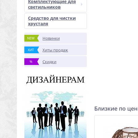
Комплектующие для
светильников
Средство для чистки
хрусталя
Новинки
NEW
Хиты продаж
ХИТ
Скидки
%
Близкие по цен