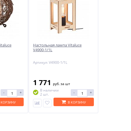
-29%
taluce
Настольная лампа Vitaluce
V4900-1/1L
Артикул: V4900-1/1L
ый
NNY
1 771
руб.
за шт
В наличии
-
+
-
+
2 шт.
 КОРЗИНУ
В КОРЗИНУ