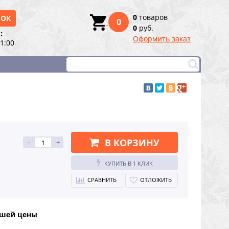
0
товаров
НОК
0
0
руб.
:
Оформить заказ
21:00
В КОРЗИНУ
-
+
КУПИТЬ В 1 КЛИК
СРАВНИТЬ
ОТЛОЖИТЬ
чшей цены