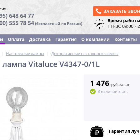
сия
ЗАКАЗАТЬ ЗВО
95) 648 64 77
Время работы
800) 555 78 54
(бесплатный по России)
ПН-ВС 09:00 - 
ки
Оплата
Доставка
Гарантия
О компании
Контакты
|
Настольные лампы
|
Декоративные настольные лампы
лампа Vitaluce V4347-0/1L
1 476
руб. за шт
В наличии 8 шт.
Гарантия лу