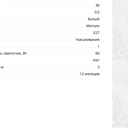
30
0.5
Белый
Металл
E27
Накаливания
1
 лампочек, Вт
60
Нет
.м
3
12 месяцев