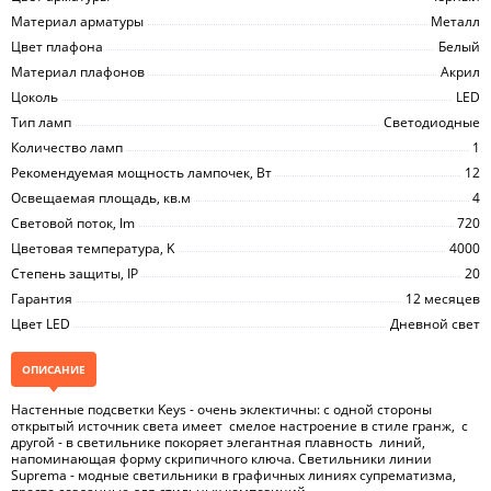
Материал арматуры
Металл
Цвет плафона
Белый
Материал плафонов
Акрил
Цоколь
LED
Тип ламп
Светодиодные
Количество ламп
1
Рекомендуемая мощность лампочек, Вт
12
Освещаемая площадь, кв.м
4
Световой поток, lm
720
Цветовая температура, K
4000
Степень защиты, IP
20
Гарантия
12 месяцев
Цвет LED
Дневной свет
ОПИСАНИЕ
Настенные подсветки Keys - очень эклектичны: с одной стороны
открытый источник света имеет смелое настроение в стиле гранж, с
другой - в светильнике покоряет элегантная плавность линий,
напоминающая форму скрипичного ключа. Светильники линии
Suprema - модные светильники в графичных линиях супрематизма,