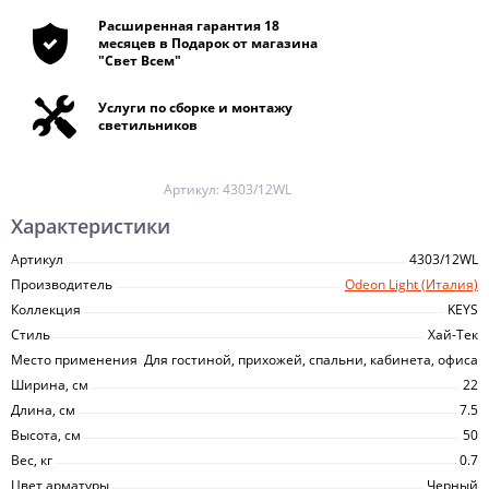
Расширенная гарантия 18
месяцев в Подарок от магазина
"Свет Всем"
Услуги по сборке и монтажу
светильников
Артикул:
4303/12WL
Характеристики
Артикул
4303/12WL
Производитель
Odeon Light (Италия)
Коллекция
KEYS
Стиль
Хай-Тек
Место применения
Для гостиной, прихожей, спальни, кабинета, офиса
Ширина, см
22
Длина, см
7.5
Высота, см
50
Вес, кг
0.7
Цвет арматуры
Черный