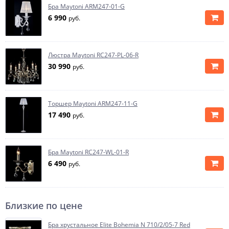
Бра Maytoni ARM247-01-G
6 990
руб.
Люстра Maytoni RC247-PL-06-R
30 990
руб.
Торшер Maytoni ARM247-11-G
17 490
руб.
Бра Maytoni RC247-WL-01-R
6 490
руб.
Близкие по цене
Бра хрустальное Elite Bohemia N 710/2/05-7 Red