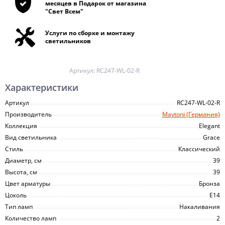
месяцев в Подарок от магазина
"Свет Всем"
Услуги по сборке и монтажу
светильников
Артикул:
RC247-WL-02-R
Характеристики
Артикул
RC247-WL-02-R
Производитель
Maytoni (Германия)
Коллекция
Elegant
Вид светильника
Grace
Стиль
Классический
Диаметр, см
39
Высота, см
39
Цвет арматуры
Бронза
Цоколь
E14
Тип ламп
Накаливания
Количество ламп
2