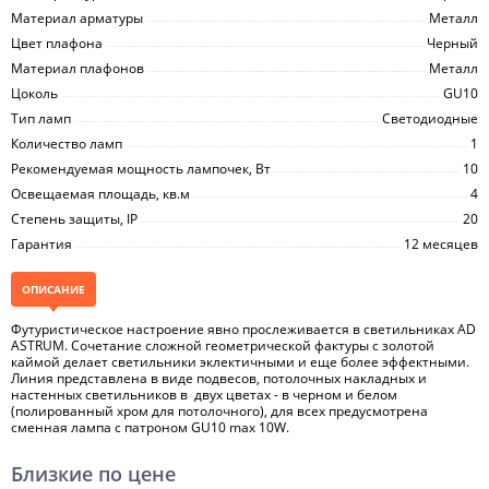
Материал арматуры
Металл
Цвет плафона
Черный
Материал плафонов
Металл
Цоколь
GU10
Тип ламп
Светодиодные
Количество ламп
1
Рекомендуемая мощность лампочек, Вт
10
Освещаемая площадь, кв.м
4
Степень защиты, IP
20
Гарантия
12 месяцев
ОПИСАНИЕ
Футуристическое настроение явно прослеживается в светильниках AD
ASTRUM. Сочетание сложной геометрической фактуры с золотой
каймой делает светильники эклектичными и еще более эффектными.
Линия представлена в виде подвесов, потолочных накладных и
настенных светильников в двух цветах - в черном и белом
(полированный хром для потолочного), для всех предусмотрена
сменная лампа с патроном GU10 max 10W.
Близкие по цене