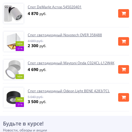
Спот DeMarkt Астор 545020401
4 870
руб.
Спот светодиодный Novotech OVER 358488
4 683 руб.
NEW
2 300
руб.
-51%
Спот светодиодный Maytoni Onda C024CL-L12W4K
4 690
руб.
NEW
Спот светодиодный Odeon Light BENE 4283/7CL
5 040 руб.
NEW
3 500
руб.
-31%
Будьте в курсе!
Новости, обзоры и акции